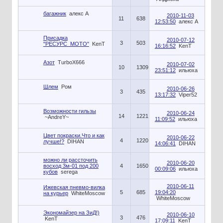
багажник
алекс А
2010-11-03
11
638
12:53:50
алекс А
Присадка
2010-07-12
3
503
"РЕСУРС_МОТО"
KenT
16:16:52
KenT
Азот
TurboX666
2010-07-02
10
1309
23:51:12
ильюха
Шлем
Ром
2010-06-26
3
435
13:17:32
Viper52
Возможности гильзы
2010-06-24
14
1221
~AndreY~
11:09:52
ильюха
Цвет покраски.Что и как
2010-06-22
4
1220
лучше!?
DIHAN
14:06:41
DIHAN
можно ли рассточить
2010-06-20
восход 3м-01 под 200
4
1650
00:09:06
ильюха
кубов
serega
2010-06-11
Ижевская пневмо-вилка
5
685
19:04:20
на курьер
WhiteMoscow
WhiteMoscow
Экономайзер на ЗиД!)
2010-06-10
3
476
KenT
17:09:11
KenT