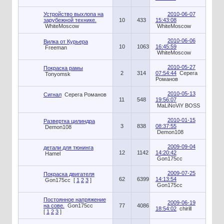
Устройство выхлопа на
2010-06-07
зарубежной технике.
10
433
15:43:08
WhiteMoscow
WhiteMoscow
2010-06-06
Вилка от Курьера
10
1063
16:45:59
Freeman
WhiteMoscow
2010-05-27
Покраска рамы
2
314
07:54:44
Серега
Tonyomsk
Романов
2010-05-13
Сигнал
Серега Романов
11
548
19:56:07
MaLiNoViY BOSS
2010-01-15
Развертка цилиндра
3
838
08:37:55
Demon108
Demon108
2009-09-04
детали для тюнинга
12
1142
14:20:42
Hamel
Gon175cc
2009-07-25
Покраска двигателя
62
6399
14:13:54
Gon175cc
[
1
2
3
]
Gon175cc
Постоянное напряжение
2009-06-19
на сове.
Gon175cc
77
4086
18:54:02
chirill
[
1
2
3
]