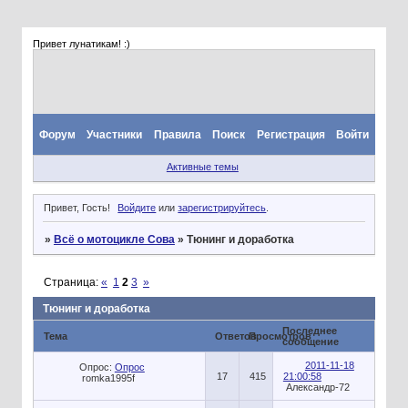
Привет лунатикам! :)
Форум
Участники
Правила
Поиск
Регистрация
Войти
Активные темы
Привет, Гость!
Войдите
или
зарегистрируйтесь
.
»
Всё о мотоцикле Сова
»
Тюнинг и доработка
Страница:
«
1
2
3
»
Тюнинг и доработка
Последнее
Тема
Ответов
Просмотров
сообщение
2011-11-18
Опрос:
Опрос
17
415
21:00:58
romka1995f
Александр-72