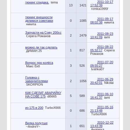
2011-10-17
тюнинг спидака.
tema
13
1421
17:52:39
romka1995f
тюнинг внешности
2011-09-17
делимся советами
0
1085
08:02:38
никита
никита
Запчасти на Сову 200сс
2011-08-23
2
2479
Серега Романов
10:41:09
iami
2011-08-22
можно ли так сделать
1
817
05:32:17
Серега
ДИМАН 25
Романов
2011-07-20
Вопрос про колёса
3
526
09:55:27
Макс Екб
Ivahka07
Головка с
2011-06-29
завихрителями
2
1056
20:42:01
Nikolai
SKORPION
КАК СДЕЛАТ АВАРИЙКУ
2011-06-10
5
589
НА СОВЕ 175
di5665
16:41:37
iami
2011-05-16
из 175 в 200
TurboX666
0
686
21:13:48
TurboX666
2010-12-22
Вилка полутше
1
651
13:43:39
~AndreY~
Андрюха