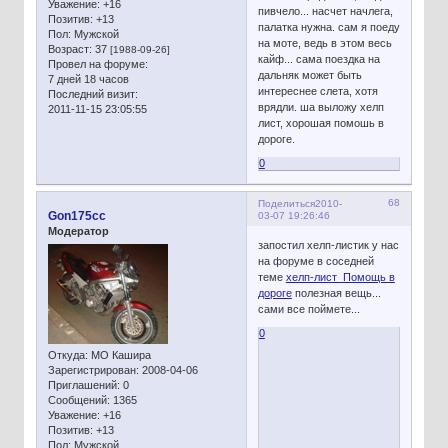
Уважение:
+16
пивчело... насчет начлега,
Позитив:
+13
палатка нужна. сам я поеду
Пол:
Мужской
на моте, ведь в этом весь
Возраст:
37
[1988-09-26]
кайф... сама поездка на
Провел на форуме:
дальняк может быть
7 дней 18 часов
интереснее слета, хотя
Последний визит:
врядли. ша выложу хелп
2011-11-15 23:05:55
лист, хорошая помошь в
дороге.
0
68
Поделиться
2010-
Gon175cc
03-07 19:26:46
Модератор
запостил хелп-листик у нас
на форуме в соседней
теме
хелп-лист Помощь в
дороге
полезная вещь...
сами все поймете...
0
Откуда:
МО Кашира
Зарегистрирован
: 2008-04-06
Приглашений:
0
Сообщений:
1365
Уважение:
+16
Позитив:
+13
Пол:
Мужской