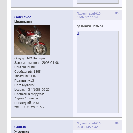
85
Поделиться
2010-
Gon175cc
07-02 22:14:24
Модератор
да никого небыло...
0
Откуда:
МО Кашира
Зарегистрирован
: 2008-04-06
Приглашений:
0
Сообщений:
1365
Уважение:
+16
Позитив:
+13
Пол:
Мужской
Возраст:
37
[1988-09-26]
Провел на форуме:
7 дней 18 часов
Последний визит:
2011-11-15 23:05:55
86
Поделиться
2010-
Сaныч
09-03 13:25:42
Участник