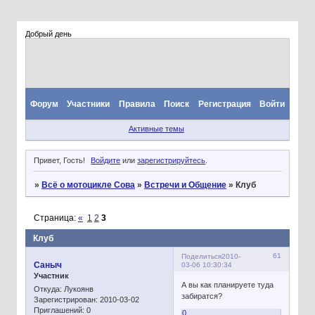
Добрый день
Форум
Участники
Правила
Поиск
Регистрация
Войти
Активные темы
Привет, Гость!
Войдите
или
зарегистрируйтесь
.
»
Всё о мотоцикле Сова
»
Встречи и Общение
»
Клуб
Страница:
«
1
2
3
Клуб
61
Поделиться
2010-
Сaныч
03-06 10:30:34
Участник
А вы как планируете туда
Откуда:
Лукоянв
забиратся?
Зарегистрирован
: 2010-03-02
Приглашений:
0
0