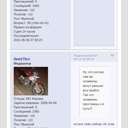
Приглашений:
0
Сообщений:
1083
Уважение:
+22
Позитив:
+13
Пол:
Мужской
Возраст:
39
[1986-08-25]
Провел на форуме:
3 дня 14 часов
Последний визит:
2011-05-06 07:38:23
80
Поделиться
2010-
Gon175cc
03-12 15:29:37
Модератор
Ну это сессия,
там же
экзамены
могут раньше
все пройти.
Так что
Откуда:
МО Кашира
экзамены
Зарегистрирован
: 2008-04-06
проставиш и в
Приглашений:
0
путь!!!
Сообщений:
1365
Уважение:
+16
Позитив:
+13
кстати тоже сейчас об этом
Пол:
Мужской