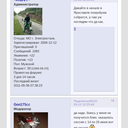
Администратор
Давайте в начале в
Ярославле попробуем
собратся, а там уж
поглядим что да как.
0
Откуда:
МО г. Электросталь
Зарегистрирован
: 2006-12-12
Приглашений:
0
Сообщений:
1083
Уважение:
+22
Позитив:
+13
Пол:
Мужской
Возраст:
39
[1986-08-25]
Провел на форуме:
3 дня 14 часов
Последний визит:
2011-05-06 07:38:23
78
Поделиться
2010-
Gon175cc
03-12 12:25:40
Модератор
да надо. боюсь у меня не
получится блин. оказалось
сессия с 14 по 26 июня вот
же засада