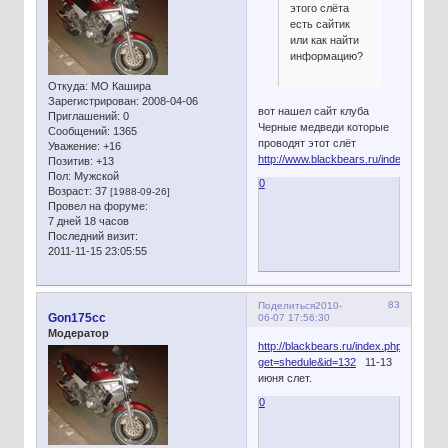
этого слёта
есть сайтик
или как найти
информацию?
Откуда:
МО Кашира
Зарегистрирован
: 2008-04-06
вот нашел сайт клуба
Приглашений:
0
Черные медведи которые
Сообщений:
1365
проводят этот слёт
Уважение:
+16
http://www.blackbears.ru/index.php
Позитив:
+13
Пол:
Мужской
0
Возраст:
37
[1988-09-26]
Провел на форуме:
7 дней 18 часов
Последний визит:
2011-11-15 23:05:55
83
Поделиться
2010-
Gon175cc
06-07 17:56:30
Модератор
http://blackbears.ru/index.php?
get=shedule&id=132
11-13
июня слет.
0