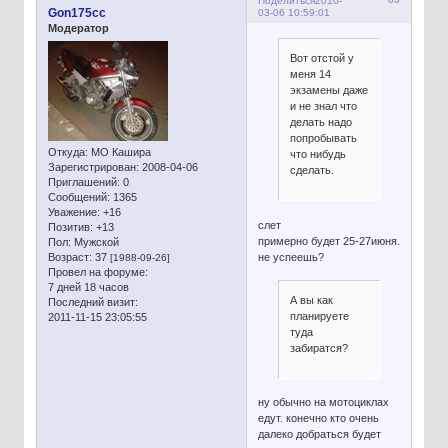
Поделиться
2010-
Gon175cc
03-06 10:59:01
Модератор
Вот отстой у
меня 14
экзамены даже
и не знал что
делать надо
попробывать
Откуда:
МО Кашира
что нибудь
Зарегистрирован
: 2008-04-06
сделать.
Приглашений:
0
Сообщений:
1365
Уважение:
+16
слет
Позитив:
+13
примерно будет 25-27июня.
Пол:
Мужской
не успеешь?
Возраст:
37
[1988-09-26]
Провел на форуме:
7 дней 18 часов
А вы как
Последний визит:
планируете
2011-11-15 23:05:55
туда
забиратся?
ну обычно на мотоциклах
едут. конечно кто очень
далеко добраться будет