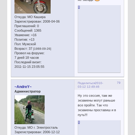
0
Откуда:
МО Кашира
Зарегистрирован
: 2008-04-06
Приглашений:
0
Сообщений:
1365
Уважение:
+16
Позитив:
+13
Пол:
Мужской
Возраст:
37
[1988-09-26]
Провел на форуме:
7 дней 18 часов
Последний визит:
2011-11-15 23:05:55
79
Поделиться
2010-
~AndreY~
03-12 12:49:46
Администратор
Ну это сессия, там же
экзамены могут раньше
все пройти. Так что
экзамены проставиш и в
путь!!!
0
Откуда:
МО г. Электросталь
Зарегистрирован
: 2006-12-12