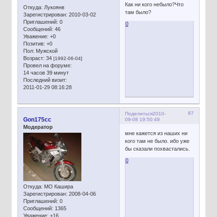
Как ни кого небыло?Что
Откуда:
Лукоянв
там было?
Зарегистрирован
: 2010-03-02
Приглашений:
0
0
Сообщений:
46
Уважение:
+0
Позитив:
+0
Пол:
Мужской
Возраст:
34
[1992-06-04]
Провел на форуме:
14 часов 39 минут
Последний визит:
2011-01-29 08:16:28
87
Поделиться
2010-
Gon175cc
09-08 19:50:49
Модератор
мне кажется из наших ни
кого там не было. ибо уже
бы сказали похвастались.
0
Откуда:
МО Кашира
Зарегистрирован
: 2008-04-06
Приглашений:
0
Сообщений:
1365
Уважение:
+16