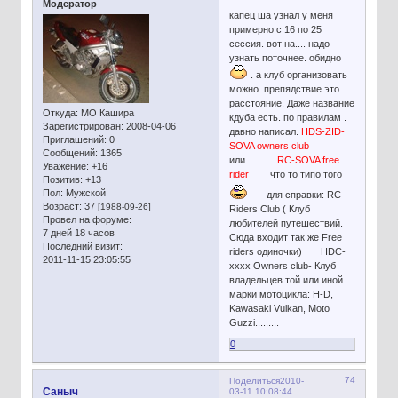
Модератор
капец ша узнал у меня
примерно с 16 по 25
сессия. вот на.... надо
узнать поточнее. обидно
. а клуб организовать
можно. препядствие это
расстояние. Даже название
Откуда:
МО Кашира
кдуба есть. по правилам .
Зарегистрирован
: 2008-04-06
давно написал.
HDS-ZID-
Приглашений:
0
SOVA owners club
Сообщений:
1365
или
RC-SOVA free
Уважение:
+16
rider
что то типо того
Позитив:
+13
Пол:
Мужской
для справки: RC-
Возраст:
37
[1988-09-26]
Riders Club ( Клуб
Провел на форуме:
любителей путешествий.
7 дней 18 часов
Сюда входит так же Free
Последний визит:
riders одиночки) HDC-
2011-11-15 23:05:55
xxxx Owners club- Клуб
владельцев той или иной
марки мотоцикла: Н-D,
Kawasaki Vulkan, Moto
Guzzi.........
0
74
Поделиться
2010-
Сaныч
03-11 10:08:44