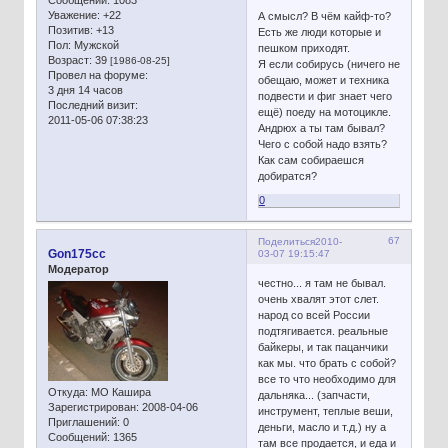
Сообщений:
1083
Уважение:
+22
А смысл? В чём кайф-то?
Позитив:
+13
Есть же люди которые и
Пол:
Мужской
пешком приходят.
Возраст:
39
[1986-08-25]
Я если собирусь (ничего не
Провел на форуме:
обещаю, может и техника
3 дня 14 часов
подвести и фиг знает чего
Последний визит:
ещё) поеду на мотоцикле.
2011-05-06 07:38:23
Андрюх а ты там бывал?
Чего с собой надо взять?
Как сам собираешся
добиратся?
0
67
Поделиться
2010-
Gon175cc
03-07 19:15:47
Модератор
честно... я там не бывал.
очень хвалят этот слет.
народ со всей России
подтягивается. реальные
байкеры, и так пацанчики
как мы. что брать с собой?
все то что необходимо для
Откуда:
МО Кашира
дальняка... (запчасти,
Зарегистрирован
: 2008-04-06
инструмент, теплые веши,
Приглашений:
0
деньги, масло и т.д.) ну а
Сообщений:
1365
там все продается, и еда и