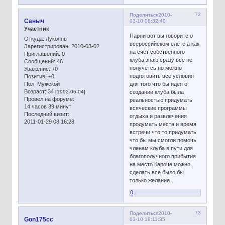
72
Поделиться
2010-
Сaныч
03-10 08:32:40
Участник
Парни вот вы говорите о
Откуда:
Лукоянв
всероссийском слете,а как
Зарегистрирован
: 2010-03-02
на счет собственного
Приглашений:
0
клуба,знаю сразу всё не
Сообщений:
46
получетсь но можно
Уважение:
+0
подготовить все условия
Позитив:
+0
Пол:
Мужской
для того что бы идея о
Возраст:
34
[1992-06-04]
создании клуба была
Провел на форуме:
реальностью,придумать
14 часов 39 минут
всяческие программы
Последний визит:
отдыха и развлечения
2011-01-29 08:16:28
продумать места и время
встречи что то придумать
что бы мы смогли помочь
членам клуба в пути для
благополучного прибытия
на место.Кароче можно
сделать все было бы
только желание.
0
73
Поделиться
2010-
Gon175cc
03-10 19:11:35