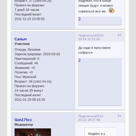
подумал, что в конце
Возраст:
37
[1988-09-26]
Провел на форуме:
лекции будут. и можно
7 дней 18 часов
сорваться все же.
Последний визит:
0
2011-11-15 23:05:55
81
Поделиться
2010-
Сaныч
03-16 11:12:26
Участник
Да надо в ярославле
Откуда:
Лукоянв
собратся
Зарегистрирован
: 2010-03-02
Приглашений:
0
0
Сообщений:
46
Уважение:
+0
Позитив:
+0
Пол:
Мужской
Возраст:
34
[1992-06-04]
Провел на форуме:
14 часов 39 минут
Последний визит:
2011-01-29 08:16:28
82
Поделиться
2010-
Gon175cc
03-21 18:27:59
Модератор
Андрюх а у