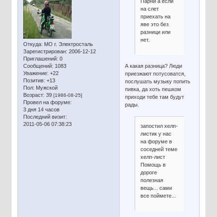
Парни а если
на слет
приехать на
яве это без
разници или
нет.
Откуда:
МО г. Электросталь
Зарегистрирован
: 2006-12-12
Приглашений:
0
А какая разница? Люди
Сообщений:
1083
Уважение:
+22
приезжают потусоватся,
Позитив:
+13
послушать музыку попить
Пол:
Мужской
пивка, да хоть пешком
Возраст:
39
[1986-08-25]
приходи тебе там будут
Провел на форуме:
рады.
3 дня 14 часов
Последний визит:
2011-05-06 07:38:23
запостил хелп-
листик у нас
на форуме в
соседней теме
хелп-лист
Помощь в
дороге
полезная
вещь... сами
все поймете...