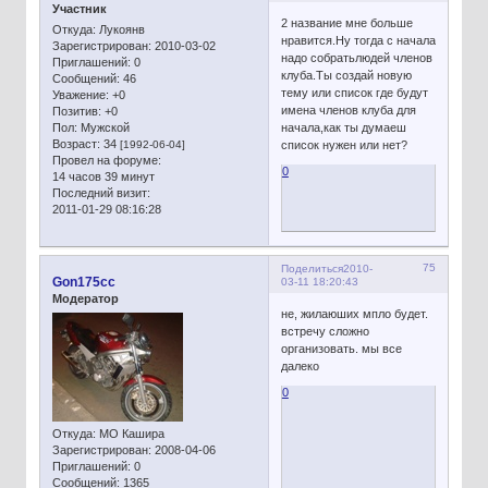
Участник
2 название мне больше
Откуда:
Лукоянв
нравится.Ну тогда с начала
Зарегистрирован
: 2010-03-02
надо собратьлюдей членов
Приглашений:
0
клуба.Ты создай новую
Сообщений:
46
тему или список где будут
Уважение:
+0
имена членов клуба для
Позитив:
+0
Пол:
Мужской
начала,как ты думаеш
Возраст:
34
[1992-06-04]
список нужен или нет?
Провел на форуме:
0
14 часов 39 минут
Последний визит:
2011-01-29 08:16:28
75
Поделиться
2010-
Gon175cc
03-11 18:20:43
Модератор
не, жилаюших мпло будет.
встречу сложно
организовать. мы все
далеко
0
Откуда:
МО Кашира
Зарегистрирован
: 2008-04-06
Приглашений:
0
Сообщений:
1365