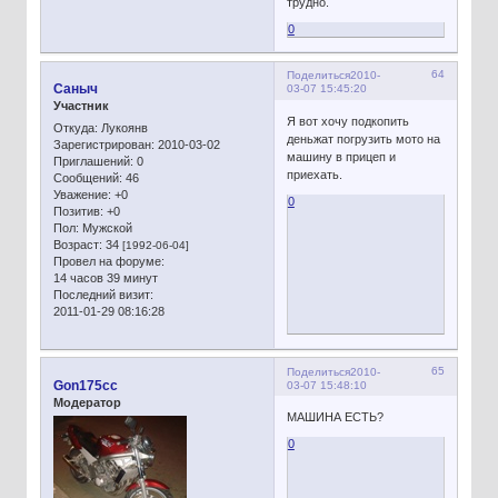
трудно.
0
64
Поделиться
2010-
Сaныч
03-07 15:45:20
Участник
Я вот хочу подкопить
Откуда:
Лукоянв
деньжат погрузить мото на
Зарегистрирован
: 2010-03-02
машину в прицеп и
Приглашений:
0
приехать.
Сообщений:
46
Уважение:
+0
0
Позитив:
+0
Пол:
Мужской
Возраст:
34
[1992-06-04]
Провел на форуме:
14 часов 39 минут
Последний визит:
2011-01-29 08:16:28
65
Поделиться
2010-
Gon175cc
03-07 15:48:10
Модератор
МАШИНА ЕСТЬ?
0