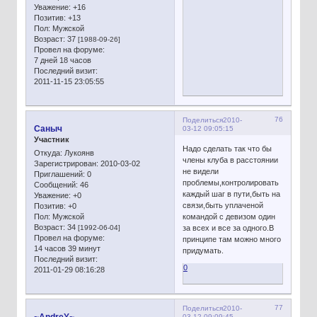
Уважение:
+16
Позитив:
+13
Пол:
Мужской
Возраст:
37
[1988-09-26]
Провел на форуме:
7 дней 18 часов
Последний визит:
2011-11-15 23:05:55
76
Поделиться
2010-
Сaныч
03-12 09:05:15
Участник
Надо сделать так что бы
Откуда:
Лукоянв
члены клуба в расстоянии
Зарегистрирован
: 2010-03-02
не видели
Приглашений:
0
проблемы,контролировать
Сообщений:
46
каждый шаг в пути,быть на
Уважение:
+0
связи,быть уплаченой
Позитив:
+0
Пол:
Мужской
командой с девизом один
Возраст:
34
[1992-06-04]
за всех и все за одного.В
Провел на форуме:
принципе там можно много
14 часов 39 минут
придумать.
Последний визит:
0
2011-01-29 08:16:28
77
Поделиться
2010-
~AndreY~
03-12 09:09:45