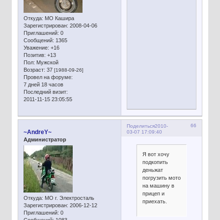
Откуда:
МО Кашира
Зарегистрирован
: 2008-04-06
Приглашений:
0
Сообщений:
1365
Уважение:
+16
Позитив:
+13
Пол:
Мужской
Возраст:
37
[1988-09-26]
Провел на форуме:
7 дней 18 часов
Последний визит:
2011-11-15 23:05:55
66
Поделиться
2010-
~AndreY~
03-07 17:09:40
Администратор
Я вот хочу
подкопить
деньжат
погрузить мото
на машину в
прицеп и
Откуда:
МО г. Электросталь
приехать.
Зарегистрирован
: 2006-12-12
Приглашений:
0