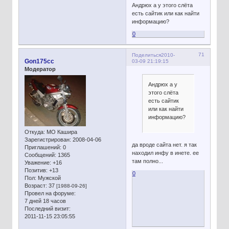
Андрюх а у этого слёта
есть сайтик или как найти
информацию?
0
71
Поделиться
2010-
Gon175cc
03-09 21:19:15
Модератор
Андрюх а у
этого слёта
есть сайтик
или как найти
информацию?
Откуда:
МО Кашира
Зарегистрирован
: 2008-04-06
да вроде сайта нет. я так
Приглашений:
0
находил инфу в инете. ее
Сообщений:
1365
там полно...
Уважение:
+16
Позитив:
+13
0
Пол:
Мужской
Возраст:
37
[1988-09-26]
Провел на форуме:
7 дней 18 часов
Последний визит:
2011-11-15 23:05:55