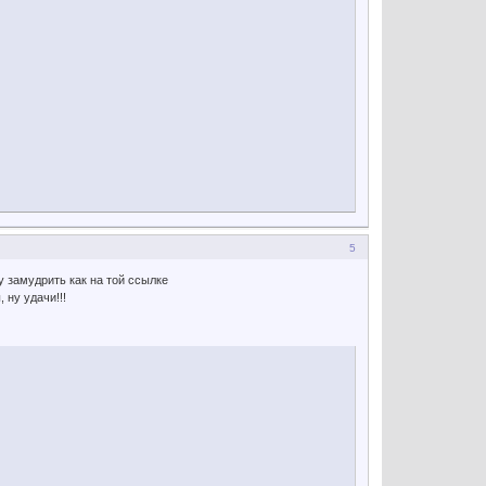
5
у замудрить как на той ссылке
 ну удачи!!!