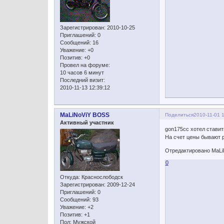
Зарегистрирован
: 2010-10-25
Приглашений:
0
Сообщений:
16
Уважение:
+0
Позитив:
+0
Провел на форуме:
10 часов 6 минут
Последний визит:
2010-11-13 12:39:12
MaLiNoViY BOSS
Поделиться
2010-11-01 
Активный участник
gon175cc хотел ставить
На счет цены бывают р
Отредактировано MaLiN
0
Откуда:
Краснослободск
Зарегистрирован
: 2009-12-24
Приглашений:
0
Сообщений:
93
Уважение:
+2
Позитив:
+1
Пол:
Мужской