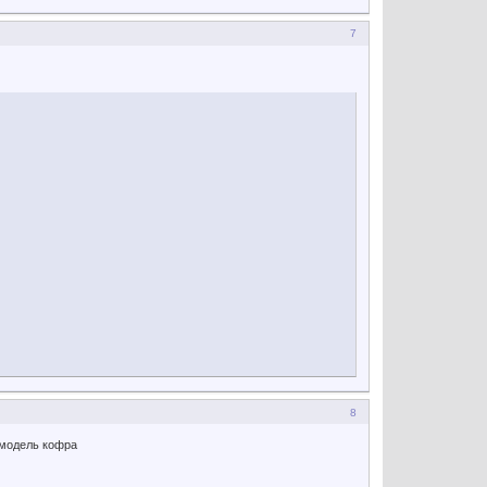
7
8
 модель кофра