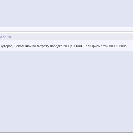
20:55:58
утеров) небольшой по литражу порядка 2000р. стоит. Если фирма то 8000-10000р.