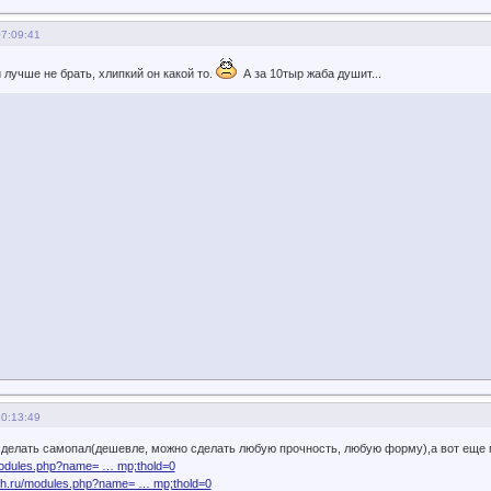
07:09:41
лучше не брать, хлипкий он какой то.
А за 10тыр жаба душит...
10:13:49
 сделать самопал(дешевле, можно сделать любую прочность, любую форму),а вот еще
modules.php?name= … mp;thold=0
izh.ru/modules.php?name= … mp;thold=0