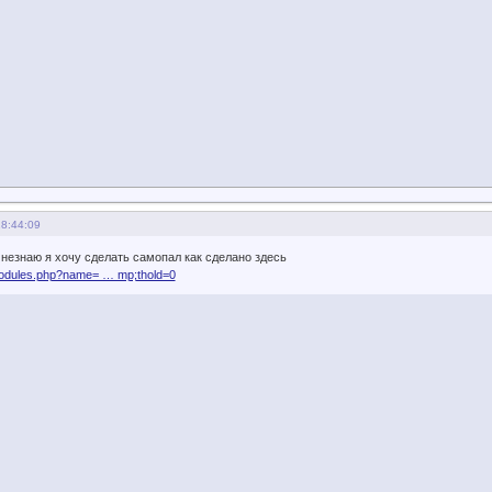
18:44:09
незнаю я хочу сделать самопал как сделано здесь
modules.php?name= … mp;thold=0