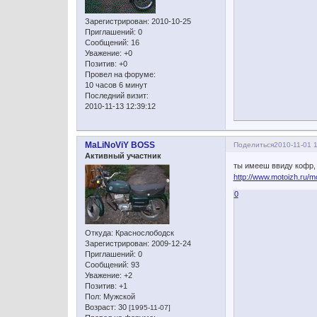
Зарегистрирован
: 2010-10-25
Приглашений:
0
Сообщений:
16
Уважение:
+0
Позитив:
+0
Провел на форуме:
10 часов 6 минут
Последний визит:
2010-11-13 12:39:12
MaLiNoViY BOSS
Поделиться
2010-11-01 
Активный участник
ты имееш ввиду кофр, 
http://www.motoizh.ru/
0
Откуда:
Краснослободск
Зарегистрирован
: 2009-12-24
Приглашений:
0
Сообщений:
93
Уважение:
+2
Позитив:
+1
Пол:
Мужской
Возраст:
30
[1995-11-07]