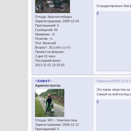
Отредактировано MaLiN
0
Откуда:
Краснослободск
Зарегистрирован
: 2009-12-24
Приглашений:
0
Сообщений:
93
Уважение:
+2
Позитив:
+1
Пол:
Мужской
Возраст:
30
[1995-11-07]
Провел на форуме:
2 дня 23 часа
Последний визит:
2012-11-01 22:33:33
~AndreY~
Поделиться
2010-11-02 
Администратор
Это какие зверства на 
Самый на мой взгляд о
0
Откуда:
МО г. Электросталь
Зарегистрирован
: 2006-12-12
Приглашений:
0