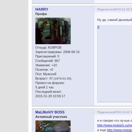
HARRY
Поделиться
2010-11-02 
Профи
Ну да, самый дешевый 
0
Откуда:
КОВРОВ
Зарегистрирован
: 2008-08-15
Приглашений:
0
Сообщений:
967
Уважение:
+10
Позитив:
+0
Пол:
Мужской
Возраст:
47
[1979-01-05]
Провел на форуме:
5 дней 1 час
Последний визит:
2015-01-28 10:59:17
MaLiNoViY BOSS
Поделиться
2010-11-02 
Активный участник
я и говорю что лучше
http://www.motoizh.ru/
и еще
http://www.moto