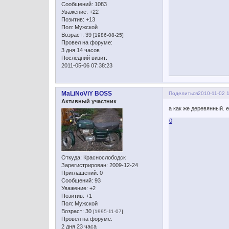
Сообщений:
1083
Уважение:
+22
Позитив:
+13
Пол:
Мужской
Возраст:
39
[1986-08-25]
Провел на форуме:
3 дня 14 часов
Последний визит:
2011-05-06 07:38:23
MaLiNoViY BOSS
Поделиться
2010-11-02 
Активный участник
а как же деревянный. 
0
Откуда:
Краснослободск
Зарегистрирован
: 2009-12-24
Приглашений:
0
Сообщений:
93
Уважение:
+2
Позитив:
+1
Пол:
Мужской
Возраст:
30
[1995-11-07]
Провел на форуме:
2 дня 23 часа