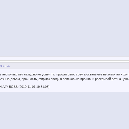
19:28:47
 несколько лет назад но не успел т.к. продал свою сову а остальные не знаю, но я хоч
азные(обьем, прочность, фирма) введи в поисковике про них и раскрывай рот на цены,
oViY BOSS (2010-11-01 19:31:08)