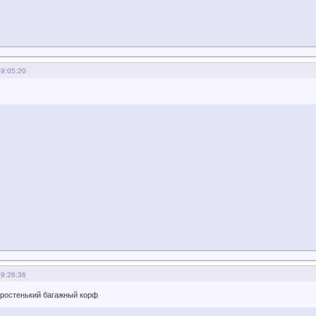
19:05:20
19:26:36
простенький багажный корф