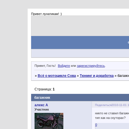
Привет лунатикам! :)
Привет, Гость!
Войдите
или
зарегистрируйтесь
.
»
Всё о мотоцикле Сова
»
Тюнинг и доработка
»
багаж
Страница:
1
багажник
алекс А
Поделиться
2010-11-01 
Участник
никто не ставил багаж
тип как на скуторах?
0