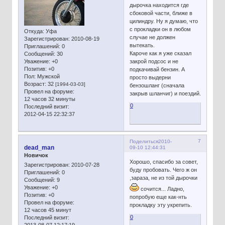
дырочка находится где
сбоковой части, ближе в
цилиндру. Ну я думаю, что
с прокладки он в любом
Откуда:
Уфа
случае не должен
Зарегистрирован
: 2010-08-19
вытекать.
Приглашений:
0
Кароче как я уже сказал
Сообщений:
30
Уважение:
+0
закрой подсос и не
Позитив:
+0
подкачивай бензин. А
Пол:
Мужской
просто выдерни
Возраст:
32
[1994-03-03]
бензошланг (сначала
Провел на форуме:
закрыв шланчиг) и поездий.
12 часов 32 минуты
0
Последний визит:
2012-04-15 22:32:37
7
Поделиться
2010-
dead_man
09-10 12:44:31
Новичок
Хорошо, спасибо за совет,
Зарегистрирован
: 2010-07-28
буду пробовать. Чего ж он
Приглашений:
0
,зараза, не из той дырочки
Сообщений:
9
Уважение:
+0
сочится... Ладно,
Позитив:
+0
попробую еще как-нть
Провел на форуме:
прокладку эту укрепить.
12 часов 45 минут
0
Последний визит: