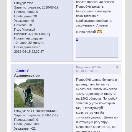
просто перекачал бензин.
Откуда:
Уфа
Попробуй закрыть
Зарегистрирован
: 2010-08-19
бензошланг и поездить,
Приглашений:
0
пока топливо в
Сообщений:
30
Уважение:
+0
карбюраторе вообще не
Позитив:
+0
закончиться. А потом
Пол:
Мужской
снова открой
Возраст:
32
[1994-03-03]
Провел на форуме:
0
12 часов 32 минуты
Последний визит:
2012-04-15 22:32:37
3
Поделиться
2010-
~AndreY~
09-10 12:10:02
Администратор
Попробуй шприц бензина в
цилиндр, что бы легче
схватился. потом качество
закрути доконца и открути
на 1,5-2 оборота. Попробуй
завести (чуток приоткрыв
газ). Отрегулируй
Откуда:
МО г. Электросталь
количество что бы
Зарегистрирован
: 2006-12-12
холостые держал. Далее по
Приглашений:
0
инструкции регулируй
Сообщений:
1083
качество и количество, но
Уважение:
+22
делается это на