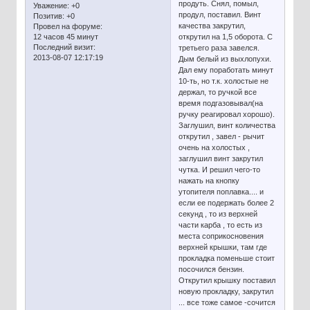
продуть. Снял, помыл,
Уважение:
+0
продул, поставил. Винт
Позитив:
+0
качества закрутил,
Провел на форуме:
12 часов 45 минут
открутил на 1,5 оборота. С
Последний визит:
третьего раза завелся.
2013-08-07 12:17:19
Дым белый из выхлопухи.
Дал ему поработать минут
10-ть, но т.к. холостые не
держал, то ручкой все
время подгазовывал(на
ручку реагировал хорошо).
Заглушил, винт количества
открутил , завел - рычит
очень на холостых ,
заглушил винт закрутил
чутка. И решил чего-то
нажать на кнопку
утопителя поплавка.... и
если ее подержать более 2
секунд , то из верхней
части карба , то есть из
места соприкосновения
верхней крышки, там где
прокладка поменьше стоит
посочился бензин.
Открутил крышку поставил
новую прокладку, закрутил
... все тоже самое -сочится