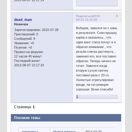
2013-08-07 12:17:19
8
Поделиться
2010-
dead_man
09-13 22:42:06
Новичок
Вобщем, завелся он с кика,
Зарегистрирован
: 2010-07-28
в результате. Снял крышку
Приглашений:
0
карба и оказалось , что
Сообщений:
9
один винт слега погнут и я
Уважение:
+0
обратил внимание , что
Позитив:
+0
резьба слегка растянута...
Провел на форуме:
12 часов 45 минут
заменил его, все поставил
Последний визит:
обратно. Теперь ничего не
2013-08-07 12:17:19
течет. Завелся когда
вторую сухую свечку
поставил раза с 20-го.
Холостые отрегулировал
вроде, на газ реакция
хорошая. Всем спасибо!
0
Страница:
1
Похожие темы
помагити с
Нужна помощь
2014-02-20