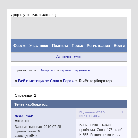
Доброе утро! Как спалось? :)
Форум
Участники
Правила
Поиск
Регистрация
Войти
Активные темы
Привет, Гость!
Войдите
или
зарегистрируйтесь
.
»
Всё о мотоцикле Сова
»
Гараж
»
Течёт карбюратор.
Страница:
1
Течёт карбюратор.
1
Поделиться
2010-
dead_man
09-10 10:43:40
Новичок
Всем привет! Такая
Зарегистрирован
: 2010-07-28
проблема. Сова -175 , карб.
Приглашений:
0
К-65В. Решил почистить и
Сообщений:
9