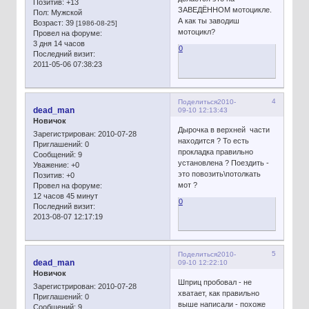
Позитив:
+13
ЗАВЕДЁННОМ мотоцикле.
Пол:
Мужской
А как ты заводиш
Возраст:
39
[1986-08-25]
мотоцикл?
Провел на форуме:
3 дня 14 часов
0
Последний визит:
2011-05-06 07:38:23
4
Поделиться
2010-
dead_man
09-10 12:13:43
Новичок
Дырочка в верхней части
Зарегистрирован
: 2010-07-28
находится ? То есть
Приглашений:
0
прокладка правильно
Сообщений:
9
установлена ? Поездить -
Уважение:
+0
это повозить\потолкать
Позитив:
+0
мот ?
Провел на форуме:
12 часов 45 минут
0
Последний визит:
2013-08-07 12:17:19
5
Поделиться
2010-
dead_man
09-10 12:22:10
Новичок
Шприц пробовал - не
Зарегистрирован
: 2010-07-28
хватает, как правильно
Приглашений:
0
выше написали - похоже
Сообщений:
9