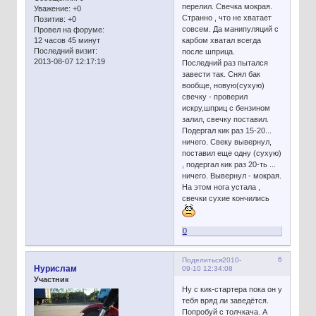
перелил. Свечка мокрая.
Уважение:
+0
Странно , что не хватает
Позитив:
+0
совсем. Да манипуляций с
Провел на форуме:
12 часов 45 минут
карбом хватал всегда
Последний визит:
после шприца.
2013-08-07 12:17:19
Последний раз пытался
завести так. Снял бак
вообще, новую(сухую)
свечку - проверил
искру,шприц с бензином
залил, свечку поставил.
Подергал кик раз 15-20...
ничего. Свеку вывернул,
поставил еще одну (сухую)
, подергал кик раз 20-ть ...
ничего. Вывернул - мокрая.
На этом нога устала ,
свечки сухие кончились
0
6
Поделиться
2010-
Нурислам
09-10 12:34:08
Участник
Ну с кик-стартера пока он у
тебя вряд ли заведётся.
Попробуй с толчкача. А