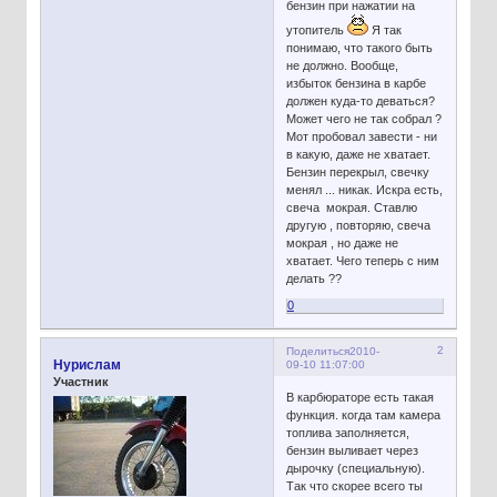
бензин при нажатии на
утопитель
Я так
понимаю, что такого быть
не должно. Вообще,
избыток бензина в карбе
должен куда-то деваться?
Может чего не так собрал ?
Мот пробовал завести - ни
в какую, даже не хватает.
Бензин перекрыл, свечку
менял ... никак. Искра есть,
свеча мокрая. Ставлю
другую , повторяю, свеча
мокрая , но даже не
хватает. Чего теперь с ним
делать ??
0
2
Поделиться
2010-
Нурислам
09-10 11:07:00
Участник
В карбюраторе есть такая
функция. когда там камера
топлива заполняется,
бензин выливает через
дырочку (специальную).
Так что скорее всего ты