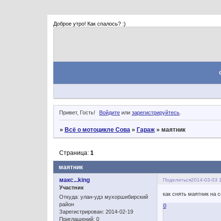
Доброе утро! Как спалось? :)
Привет, Гость!
Войдите
или
зарегистрируйтесь
.
»
Всё о мотоцикле Сова
»
Гараж
»
маятник
Страница:
1
маятник
макс...king
Поделиться
2014-03-03 
Участник
как снять маятник на с
Откуда:
улан-удэ мухоршибирский
район
0
Зарегистрирован
: 2014-02-19
Приглашений:
0