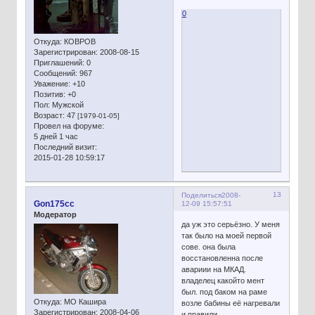
0
Откуда:
КОВРОВ
Зарегистрирован
: 2008-08-15
Приглашений:
0
Сообщений:
967
Уважение:
+10
Позитив:
+0
Пол:
Мужской
Возраст:
47
[1979-01-05]
Провел на форуме:
5 дней 1 час
Последний визит:
2015-01-28 10:59:17
13
Поделиться
2008-
Gon175cc
12-09 15:57:51
Модератор
да уж это серьёзно. У меня
так было на моей первой
сове. она была
восстановленна после
авариии на МКАД.
владелец какойто мент
был. под баком на раме
Откуда:
МО Кашира
возле бабины её нагревали
Зарегистрирован
: 2008-04-06
и правили.