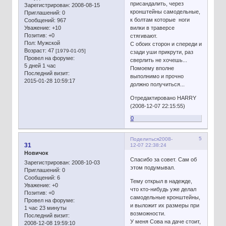
присандалить, через
Зарегистрирован
: 2008-08-15
кронштейны самодельные,
Приглашений:
0
к болтам которые ноги
Сообщений:
967
Уважение:
+10
вилки в траверсе
Позитив:
+0
стягивают.
Пол:
Мужской
С обоих сторон и спереди и
Возраст:
47
[1979-01-05]
сзади уши прикрути, раз
Провел на форуме:
сверлить не хочешь...
5 дней 1 час
Помоему вполне
Последний визит:
выполнимо и прочно
2015-01-28 10:59:17
должно получиться...
Отредактировано HARRY
(2008-12-07 22:15:55)
0
5
Поделиться
2008-
31
12-07 22:38:24
Новичок
Спасибо за совет. Сам об
Зарегистрирован
: 2008-10-03
этом подумывал.
Приглашений:
0
Сообщений:
6
Тему открыл в надежде,
Уважение:
+0
что кто-нибудь уже делал
Позитив:
+0
самодельные кронштейны,
Провел на форуме:
и выложит их размеры при
1 час 23 минуты
возможности.
Последний визит:
У меня Сова на даче стоит,
2008-12-08 19:59:10