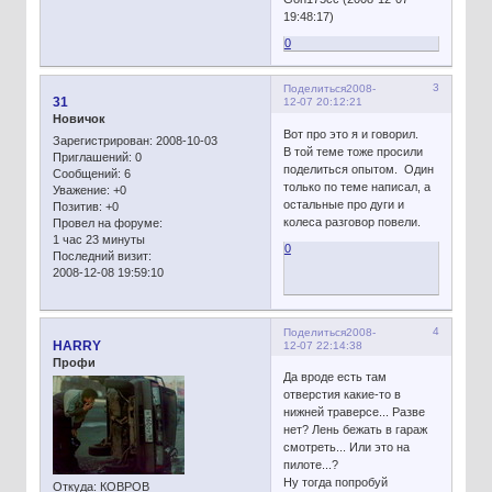
19:48:17)
0
3
Поделиться
2008-
31
12-07 20:12:21
Новичок
Вот про это я и говорил.
Зарегистрирован
: 2008-10-03
В той теме тоже просили
Приглашений:
0
поделиться опытом. Один
Сообщений:
6
только по теме написал, а
Уважение:
+0
остальные про дуги и
Позитив:
+0
колеса разговор повели.
Провел на форуме:
1 час 23 минуты
0
Последний визит:
2008-12-08 19:59:10
4
Поделиться
2008-
HARRY
12-07 22:14:38
Профи
Да вроде есть там
отверстия какие-то в
нижней траверсе... Разве
нет? Лень бежать в гараж
смотреть... Или это на
пилоте...?
Ну тогда попробуй
Откуда:
КОВРОВ