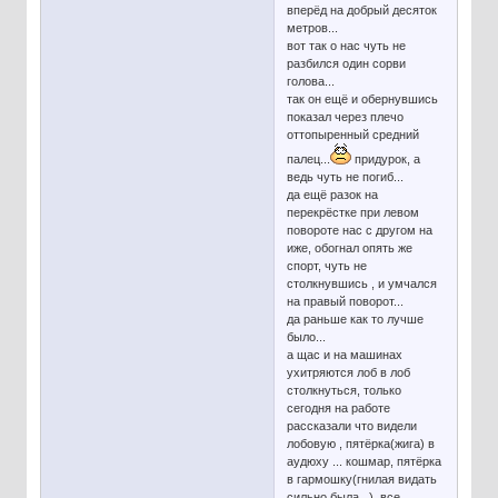
вперёд на добрый десяток
метров...
вот так о нас чуть не
разбился один сорви
голова...
так он ещё и обернувшись
показал через плечо
оттопыренный средний
палец...
придурок, а
ведь чуть не погиб...
да ещё разок на
перекрёстке при левом
повороте нас с другом на
иже, обогнал опять же
спорт, чуть не
столкнувшись , и умчался
на правый поворот...
да раньше как то лучше
было...
а щас и на машинах
ухитряются лоб в лоб
столкнуться, только
сегодня на работе
рассказали что видели
лобовую , пятёрка(жига) в
аудюху ... кошмар, пятёрка
в гармошку(гнилая видать
сильно была...), все