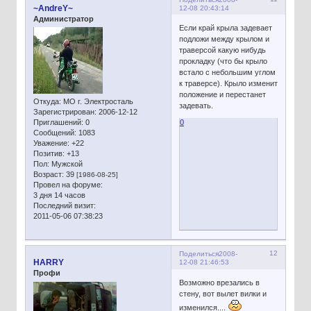
~AndreY~
12-08 20:43:14
Администратор
Если край крыла задевает
подложи между крылом и
траверсой какую нибудь
прокладку (что бы крыло
встало с небольшим углом
к траверсе). Крыло изменит
положение и перестанет
Откуда:
МО г. Электросталь
задевать.
Зарегистрирован
: 2006-12-12
Приглашений:
0
0
Сообщений:
1083
Уважение:
+22
Позитив:
+13
Пол:
Мужской
Возраст:
39
[1986-08-25]
Провел на форуме:
3 дня 14 часов
Последний визит:
2011-05-06 07:38:23
12
Поделиться
2008-
HARRY
12-08 21:46:53
Профи
Возможно врезались в
стену, вот вылет вилки и
изменился....