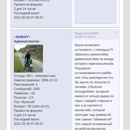
[1986-08-25]
Провел на форуме:
3 дня 14 часов
Последний визит:
2011-05-06 07:38:23
7
Поделиться
2008-
~AndreY~
12-08 17:20:11
Администратор
Крыло возможно
установить с помощью П-
образного кронштейна
диаметром 6мм на концах
которого нарезана резьба.
Под крыло
устанавливается шайбы
Откуда:
МО г. Электросталь
или спец прокладочки что
Зарегистрирован
: 2006-12-12
бы крыло не лопнуло от
Приглашений:
0
затяжки. Обьясню
Сообщений:
1083
поподробнее: на крыле
Уважение:
+22
имеются четыре дырки по
Позитив:
+13
паре с каждой стороны в
Пол:
Мужской
них и вставляется
Возраст:
39
[1986-08-25]
кронштейн, который
Провел на форуме:
проходит над траверсой
3 дня 14 часов
Последний визит:
тем самым "обнимая её".
2011-05-06 07:38:23
Это самый оптимальный
на мой взгляд метод