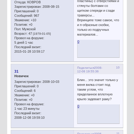
пластины) с отверстиями и
Откуда:
КОВРОВ
стянуты болтами со
Зарегистрирован
: 2008-08-15
щитком спереди и сзади
Приглашений:
0
траверсы...
Сообщений:
967
Уважение:
+10
Впринципе тоже самое, что
Позитив:
+0
и п-образные скобки,
Пол:
Мужской
только из подручных
Возраст:
47
[1979-01-05]
материалов...
Провел на форуме:
0
5 дней 1 час
Последний визит:
2015-01-28 10:59:17
10
Поделиться
2008-
31
12-08 19:55:36
Новичок
Блин... это значит только у
Зарегистрирован
: 2008-10-03
меня вилка стоит под
Приглашений:
0
таким углом, что
Сообщений:
6
приделанное вплотную
Уважение:
+0
крыло задевает раму?
Позитив:
+0
Провел на форуме:
0
1 час 23 минуты
Последний визит:
2008-12-08 19:59:10
11
Поделиться
2008-