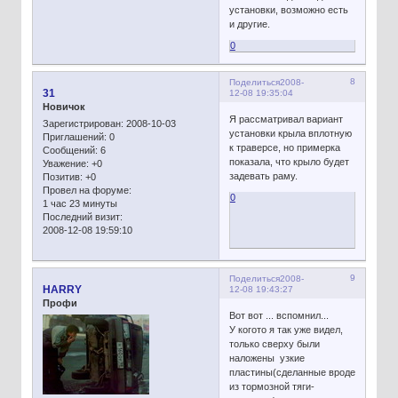
установки, возможно есть
и другие.
0
8
Поделиться
2008-
31
12-08 19:35:04
Новичок
Я рассматривал вариант
Зарегистрирован
: 2008-10-03
установки крыла вплотную
Приглашений:
0
к траверсе, но примерка
Сообщений:
6
показала, что крыло будет
Уважение:
+0
задевать раму.
Позитив:
+0
Провел на форуме:
0
1 час 23 минуты
Последний визит:
2008-12-08 19:59:10
9
Поделиться
2008-
HARRY
12-08 19:43:27
Профи
Вот вот ... вспомнил...
У когото я так уже видел,
только сверху были
наложены узкие
пластины(сделанные вроде
из тормозной тяги-