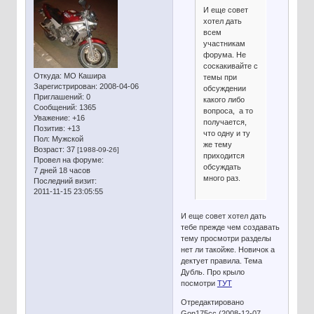
И еще совет
хотел дать
всем
участникам
форума. Не
соскакивайте с
Откуда:
МО Кашира
темы при
Зарегистрирован
: 2008-04-06
обсуждении
Приглашений:
0
какого либо
Сообщений:
1365
вопроса, а то
Уважение:
+16
получается,
Позитив:
+13
что одну и ту
Пол:
Мужской
же тему
Возраст:
37
[1988-09-26]
приходится
Провел на форуме:
обсуждать
7 дней 18 часов
много раз.
Последний визит:
2011-11-15 23:05:55
И еще совет хотел дать
тебе прежде чем создавать
тему просмотри разделы
нет ли такойже. Новичок а
дектует правила. Тема
Дубль. Про крыло
посмотри
ТУТ
Отредактировано
Gon175cc (2008-12-07