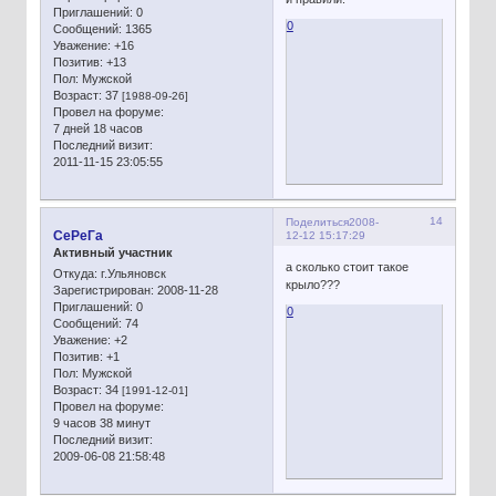
Приглашений:
0
0
Сообщений:
1365
Уважение:
+16
Позитив:
+13
Пол:
Мужской
Возраст:
37
[1988-09-26]
Провел на форуме:
7 дней 18 часов
Последний визит:
2011-11-15 23:05:55
14
Поделиться
2008-
СеРеГа
12-12 15:17:29
Активный участник
а сколько стоит такое
Откуда:
г.Ульяновск
крыло???
Зарегистрирован
: 2008-11-28
Приглашений:
0
0
Сообщений:
74
Уважение:
+2
Позитив:
+1
Пол:
Мужской
Возраст:
34
[1991-12-01]
Провел на форуме:
9 часов 38 минут
Последний визит:
2009-06-08 21:58:48