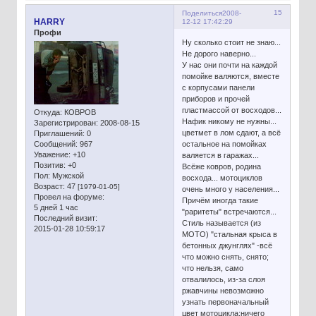
15
Поделиться
2008-
HARRY
12-12 17:42:29
Профи
Ну сколько стоит не знаю...
Не дорого наверно...
У нас они почти на каждой
помойке валяются, вместе
с корпусами панели
приборов и прочей
пластмассой от восходов...
Откуда:
КОВРОВ
Нафик никому не нужны...
Зарегистрирован
: 2008-08-15
цветмет в лом сдают, а всё
Приглашений:
0
остальное на помойках
Сообщений:
967
Уважение:
+10
валяется в гаражах...
Позитив:
+0
Всёже ковров, родина
Пол:
Мужской
восхода... мотоциклов
Возраст:
47
[1979-01-05]
очень много у населения...
Провел на форуме:
Причём иногда такие
5 дней 1 час
"раритеты" встречаются...
Последний визит:
Стиль называется (из
2015-01-28 10:59:17
МОТО) "стальная крыса в
бетонных джунглях" -всё
что можно снять, снято;
что нельзя, само
отвалилось, из-за слоя
ржавчины невозможно
узнать первоначальный
цвет мотоцикла;ничего