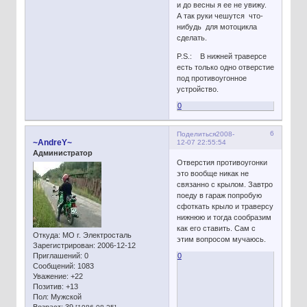
и до весны я ее не увижу.
А так руки чешутся что-
нибудь для мотоцикла
сделать.
P.S.: В нижней траверсе
есть только одно отверстие
под противоугонное
устройство.
0
6
Поделиться
2008-
~AndreY~
12-07 22:55:54
Администратор
Отверстия противоугонки
это вообще никак не
связанно с крылом. Завтро
поеду в гараж попробую
сфоткать крыло и траверсу
нижнюю и тогда сообразим
как его ставить. Сам с
Откуда:
МО г. Электросталь
этим вопросом мучаюсь.
Зарегистрирован
: 2006-12-12
Приглашений:
0
0
Сообщений:
1083
Уважение:
+22
Позитив:
+13
Пол:
Мужской
Возраст:
39