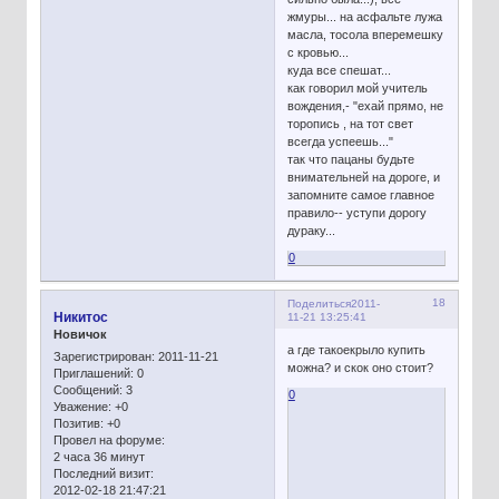
жмуры... на асфальте лужа
масла, тосола вперемешку
с кровью...
куда все спешат...
как говорил мой учитель
вождения,- "ехай прямо, не
торопись , на тот свет
всегда успеешь..."
так что пацаны будьте
внимательней на дороге, и
запомните самое главное
правило-- уступи дорогу
дураку...
0
18
Поделиться
2011-
Никитос
11-21 13:25:41
Новичок
а где такоекрыло купить
Зарегистрирован
: 2011-11-21
можна? и скок оно стоит?
Приглашений:
0
Сообщений:
3
0
Уважение:
+0
Позитив:
+0
Провел на форуме:
2 часа 36 минут
Последний визит:
2012-02-18 21:47:21