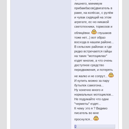
лишнего, минимум
прибамбасов(двигатель в
раме, на колёсах, с рулём
и чувак сидящий на этом
агрегате, ес-но никакой
светотехники, тормозов и
облицёвки.
глушаков
тоже нет...) вот образ
восхода в нашем районе...
В сельских районах и где
редко встречаются гайцы
на таких "мотоциклах"
ездят многие, а что очень
доступное средство
передвижения, и потерять
не жалко и не сопрут...
И купить можно за пару
бутылок самогона...
Ну конечно много и
нормальных мотоциклов...
Не подумайте что одни
"черметы" ездят...
К чему это я ? Видимо
писатель во мне
проснулся...
0