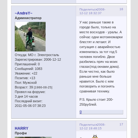
16
Поделиться
2008-
~AndreY~
12-12 18:32:37
Администратор
У нас раньше также в
городе было, только на
месте восходов - уралы. А
сейчас одни мотоиномарки
блестят и летают. И
ситуация с аварийностью
изменилась за тот год 5
Откуда:
МО г. Электросталь
человек погибло. Двое
Зарегистрирован
: 2006-12-12
разбились пряv на моих
Приглашений:
0
глазах(под окнами дома).
Сообщений:
1083
Если честно, как было
Уважение:
+22
раньше мне больше
Позитив:
+13
нравится. Было с кем
Пол:
Мужской
поговорить и погонять
Возраст:
39
[1986-08-25]
сравнивая технику.
Провел на форуме:
3 дня 14 часов
P.S. Крыло стоит 200-
Последний визит:
250рублей.
2011-05-06 07:38:23
0
17
Поделиться
2008-
HARRY
12-12 19:48:15
Профи