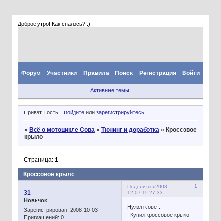
Доброе утро! Как спалось? :)
Форум
Участники
Правила
Поиск
Регистрация
Войти
Активные темы
Привет, Гость!
Войдите
или
зарегистрируйтесь
.
»
Всё о мотоцикле Сова
»
Тюнинг и доработка
»
Кроссовое
крыло
Страница:
1
Кроссовое крыло
1
Поделиться
2008-
31
12-07 19:27:33
Новичок
Нужен совет.
Зарегистрирован
: 2008-10-03
Купил кроссовое крыло
Приглашений:
0