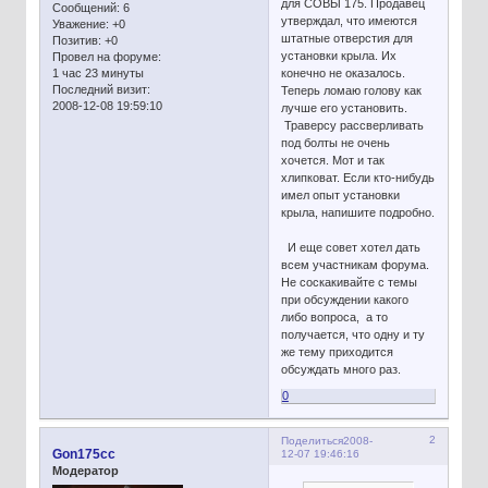
для СОВЫ 175. Продавец
Сообщений:
6
утверждал, что имеются
Уважение:
+0
штатные отверстия для
Позитив:
+0
установки крыла. Их
Провел на форуме:
1 час 23 минуты
конечно не оказалось.
Последний визит:
Теперь ломаю голову как
2008-12-08 19:59:10
лучше его установить.
Траверсу рассверливать
под болты не очень
хочется. Мот и так
хлипковат. Если кто-нибудь
имел опыт установки
крыла, напишите подробно.
И еще совет хотел дать
всем участникам форума.
Не соскакивайте с темы
при обсуждении какого
либо вопроса, а то
получается, что одну и ту
же тему приходится
обсуждать много раз.
0
2
Поделиться
2008-
Gon175cc
12-07 19:46:16
Модератор