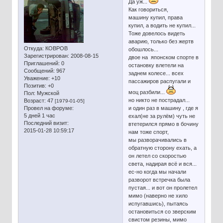
Да уж...
Как говориться,
машину купил, права
купил, а водить не купил...
Тоже довелось видеть
аварию, только без жертв
Откуда:
КОВРОВ
обошлось...
Зарегистрирован
: 2008-08-15
двое на японском спорте в
Приглашений:
0
остановку влетели на
Сообщений:
967
заднем колесе... всех
Уважение:
+10
пассажиров распугали и
Позитив:
+0
моц разбили...
Пол:
Мужской
но никто не пострадал...
Возраст:
47
[1979-01-05]
Провел на форуме:
и один раз в машину , где я
5 дней 1 час
ехал(не за рулём) чуть не
Последний визит:
втетерился прямо в бочину
2015-01-28 10:59:17
нам тоже спорт,
мы разворачивались в
обратную сторону ехать, а
он летел со скоростью
света, надирая всё и вся...
ес-но когда мы начали
разворот встречка была
пустая... и вот он пролетел
мимо (наверно не хило
испугавшись), пытаясь
остановиться со зверским
свистом резины, мимо