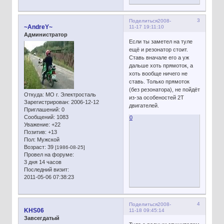
3
Поделиться
2008-
~AndreY~
11-17 19:11:10
Администратор
Если ты заметел на туле
ещё и резонатор стоит.
Ставь вначале его а уж
дальше хоть прямоток, а
хоть вообще ничего не
ставь. Только прямоток
(без резонатора), не пойдёт
Откуда:
МО г. Электросталь
из-за особеностей 2Т
Зарегистрирован
: 2006-12-12
двигателей.
Приглашений:
0
Сообщений:
1083
0
Уважение:
+22
Позитив:
+13
Пол:
Мужской
Возраст:
39
[1986-08-25]
Провел на форуме:
3 дня 14 часов
Последний визит:
2011-05-06 07:38:23
4
Поделиться
2008-
KHS06
11-18 09:45:14
Завсегдатый