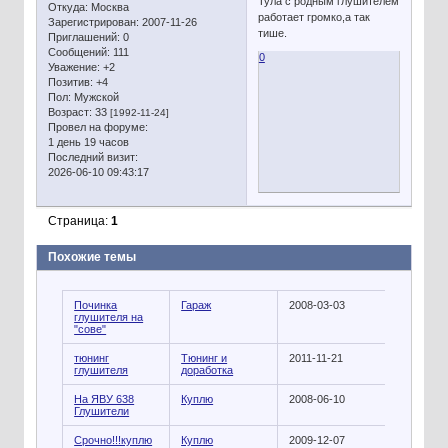
Тула с родным глушителем
Откуда:
Москва
работает громко,а так
Зарегистрирован
: 2007-11-26
тише.
Приглашений:
0
Сообщений:
111
0
Уважение:
+2
Позитив:
+4
Пол:
Мужской
Возраст:
33
[1992-11-24]
Провел на форуме:
1 день 19 часов
Последний визит:
2026-06-10 09:43:17
Страница:
1
Похожие темы
Починка
Гараж
2008-03-03
глушителя на
"сове"
тюнинг
Тюнинг и
2011-11-21
глушителя
доработка
На ЯВУ 638
Куплю
2008-06-10
Глушители
Срочно!!!куплю
Куплю
2009-12-07