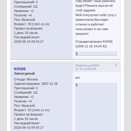
сову.Может тише работать
Приглашений:
0
будет?Пишите мысли об
Сообщений:
111
этой задумке.
Уважение:
+2
Мой отец купил себе тулу с
Позитив:
+4
Пол:
Мужской
прямотоком.Выглядит
Возраст:
33
[1992-11-24]
отлично и работает
Провел на форуме:
тише,может и на сове
1 день 19 часов
прокатит.
Последний визит:
2026-06-10 09:43:17
Отредактировано KHS06
(2008-11-16 19:04:42)
0
2
Поделиться
2008-
KHS06
11-16 19:05:56
Завсегдатый
вот
Откуда:
Москва
Зарегистрирован
: 2007-11-26
0
Приглашений:
0
Сообщений:
111
Уважение:
+2
Позитив:
+4
Пол:
Мужской
Возраст:
33
[1992-11-24]
Провел на форуме:
1 день 19 часов
Последний визит:
2026-06-10 09:43:17