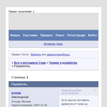
Привет лунатикам! :)
Форум
Участники
Правила
Поиск
Регистрация
Войти
Активные темы
Привет, Гость!
Войдите
или
зарегистрируйтесь
.
»
Всё о мотоцикле Сова
»
Тюнинг и доработка
»
Глушитель.
Страница:
1
Глушитель.
1
Поделиться
2008-
KHS06
11-16 18:56:06
Завсегдатый
Есть мысль поставить
Откуда:
Москва
ррямоток от тачки на
Зарегистрирован
: 2007-11-26