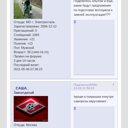
Поделитесь опытом и ещё,
какие будут предложения
по подготовке мотоцикла к
зимней эксплуатации???
0
Откуда:
МО г. Электросталь
Зарегистрирован
: 2006-12-12
Приглашений:
0
Сообщений:
1083
Уважение:
+22
Позитив:
+13
Пол:
Мужской
Возраст:
39
[1986-08-25]
Провел на форуме:
3 дня 14 часов
Последний визит:
2011-05-06 07:38:23
2
Поделиться
2006-
_САША_
12-28 21:59:16
Завсегдатый
!вроде в покрышки изнутри
саморезы вкручивают .
0
Откуда:
Москва