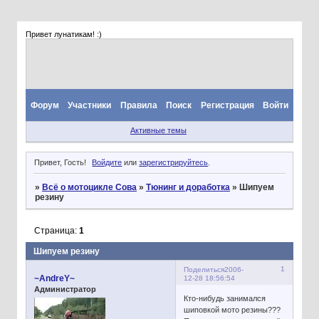
Привет лунатикам! :)
Форум
Участники
Правила
Поиск
Регистрация
Войти
Активные темы
Привет, Гость!
Войдите
или
зарегистрируйтесь
.
»
Всё о мотоцикле Сова
»
Тюнинг и доработка
»
Шипуем
резину
Страница:
1
Шипуем резину
1
Поделиться
2006-
~AndreY~
12-28 18:56:54
Администратор
Кто-нибудь занимался
шиповкой мото резины???