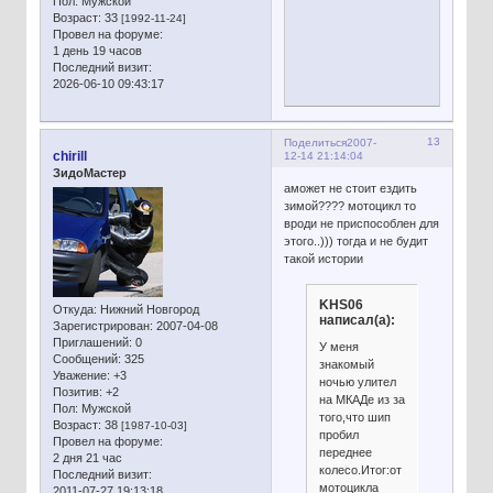
Пол:
Мужской
Возраст:
33
[1992-11-24]
Провел на форуме:
1 день 19 часов
Последний визит:
2026-06-10 09:43:17
13
Поделиться
2007-
chirill
12-14 21:14:04
ЗидоМастер
аможет не стоит ездить
зимой???? мотоцикл то
вроди не приспособлен для
этого..))) тогда и не будит
такой истории
KHS06
Откуда:
Нижний Новгород
написал(а):
Зарегистрирован
: 2007-04-08
Приглашений:
0
У меня
Сообщений:
325
знакомый
Уважение:
+3
ночью улител
Позитив:
+2
на МКАДе из за
Пол:
Мужской
того,что шип
Возраст:
38
[1987-10-03]
пробил
Провел на форуме:
переднее
2 дня 21 час
колесо.Итог:от
Последний визит:
мотоцикла
2011-07-27 19:13:18