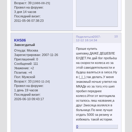
Возраст:
39
[1986-08-25]
Провел на форуме:
3 дня 14 часов
Последний визит:
2011-05-06 07:38:23
10
Поделиться
2007-
KHS06
12-12 16:14:34
Завсегдатый
Проше купить
Откуда:
Москва
шиповку.ДАЖЕ ДЕШЕВЛЕ
Зарегистрирован
: 2007-11-26
БУДЕТ.Не дай бог пробьёш
Приглашений:
0
на скорости колеса из за
Сообщений:
111
этой самодеятельности и
Уважение:
+2
будеш валяться в гипсе.Ну
Позитив:
+4
Пол:
Мужской
в (_|_),так делать.У меня
Возраст:
33
[1992-11-24]
знакомый ночью улител на
Провел на форуме:
МКАДе из за того,что шип
1 день 19 часов
пробил переднее
Последний визит:
колесо.Итог:от мотоцикла
2026-06-10 09:43:17
осталось лиш название,а
друг 2месяца волялся в
больнице.По мне лучше
отдать 5000 за резину и
избежать такой истории.
0