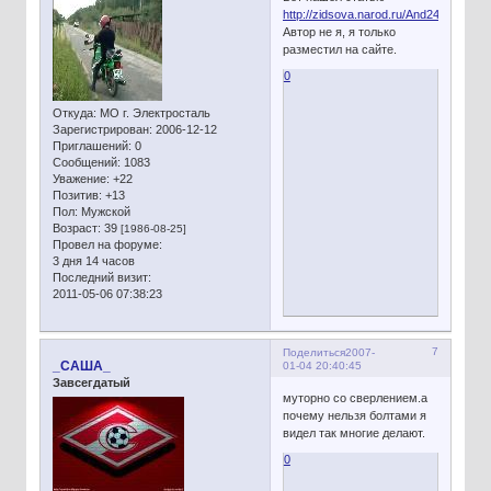
http://zidsova.narod.ru/And2461.htm
Автор не я, я только
разместил на сайте.
0
Откуда:
МО г. Электросталь
Зарегистрирован
: 2006-12-12
Приглашений:
0
Сообщений:
1083
Уважение:
+22
Позитив:
+13
Пол:
Мужской
Возраст:
39
[1986-08-25]
Провел на форуме:
3 дня 14 часов
Последний визит:
2011-05-06 07:38:23
7
Поделиться
2007-
_САША_
01-04 20:40:45
Завсегдатый
муторно со сверлением.а
почему нельзя болтами я
видел так многие делают.
0