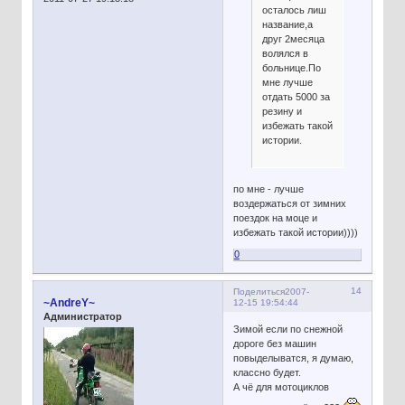
осталось лиш
название,а
друг 2месяца
волялся в
больнице.По
мне лучше
отдать 5000 за
резину и
избежать такой
истории.
по мне - лучше
воздержаться от зимних
поездок на моце и
избежать такой истории))))
0
14
Поделиться
2007-
~AndreY~
12-15 19:54:44
Администратор
Зимой если по снежной
дороге без машин
повыделыватся, я думаю,
классно будет.
А чё для мотоциклов