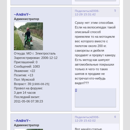
5
Поделиться
2006-
~AndreY~
12-29 15:31:42
Администратор
Сразу нет этим способам.
Если на велосипедах такой
описаный способ
приемлем то на мотоцикле
вес которого вместе с
пилотом около 200 кг.
саморезы и дюбеля
Откуда:
МО г. Электросталь
продавят и прорвут камеру.
Зарегистрирован
: 2006-12-12
Есть метод как шипуют
Приглашений:
0
автомобильные покрышки
Сообщений:
1083
только я чего-то таких
Уважение:
+22
шипов в продаже не
Позитив:
+13
встречал кто-нибудь
Пол:
Мужской
видел???
Возраст:
39
[1986-08-25]
Провел на форуме:
0
3 дня 14 часов
Последний визит:
2011-05-06 07:38:23
6
Поделиться
2006-
~AndreY~
12-29 15:42:02
Администратор
Вот нашёл статью