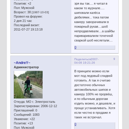
Позитив:
+2
зря вы так.... я читал в
Пол:
Мужской
каком то журнале.....
Возраст:
38
[1987-10-03]
шиповали калёса
Провел на форуме:
дюбелями... тока патом
2 дня 21 час
камеру заворачивали в
Последний визит:
пожарный рукав....шоб
2011-07-27 19:13:18
непродавливали....а шайбы
париваривалили точечной
сваркой шоб неслетали....
0
9
Поделиться
2007-
~AndreY~
04-08 19:21:26
Администратор
В принципе можно если
мот под ледовый спидвей
готовить. А так я считаю
достаточно обычных
автомобильных шипов и
камеру 100% не прорвёш,
и по обычным дорогам
Откуда:
МО г. Электросталь
ездить можно, и дешевле, и
Зарегистрирован
: 2006-12-12
проще устанавливать. Хотя
Приглашений:
0
если честно в продаже я
Сообщений:
1083
таких не встречал.
Уважение:
+22
Позитив:
+13
0
Пол:
Мужской