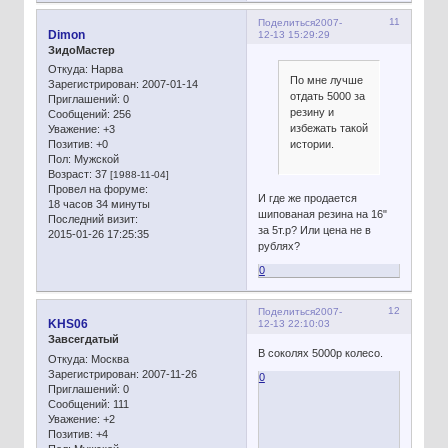
11
Поделиться
2007-
Dimon
12-13 15:29:29
ЗидоМастер
Откуда:
Нарва
По мне лучше
Зарегистрирован
: 2007-01-14
отдать 5000 за
Приглашений:
0
резину и
Сообщений:
256
избежать такой
Уважение:
+3
истории.
Позитив:
+0
Пол:
Мужской
Возраст:
37
[1988-11-04]
Провел на форуме:
И где же продается
18 часов 34 минуты
шипованая резина на 16"
Последний визит:
за 5т.р? Или цена не в
2015-01-26 17:25:35
рублях?
0
12
Поделиться
2007-
KHS06
12-13 22:10:03
Завсегдатый
В соколях 5000р колесо.
Откуда:
Москва
Зарегистрирован
: 2007-11-26
0
Приглашений:
0
Сообщений:
111
Уважение:
+2
Позитив:
+4