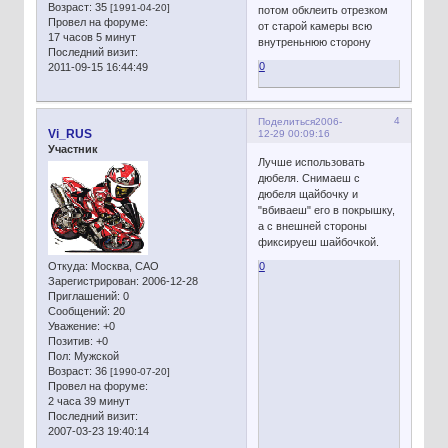
Возраст:
35
[1991-04-20]
потом обклеить отрезком
Провел на форуме:
от старой камеры всю
17 часов 5 минут
внутреньнюю сторону
Последний визит:
0
2011-09-15 16:44:49
4
Поделиться
2006-
Vi_RUS
12-29 00:09:16
Участник
Лучше использовать
дюбеля. Снимаеш с
дюбеля щайбочку и
"вбиваеш" его в покрышку,
а с внешней стороны
фиксируеш шайбочкой.
Откуда:
Москва, САО
0
Зарегистрирован
: 2006-12-28
Приглашений:
0
Сообщений:
20
Уважение:
+0
Позитив:
+0
Пол:
Мужской
Возраст:
36
[1990-07-20]
Провел на форуме:
2 часа 39 минут
Последний визит:
2007-03-23 19:40:14