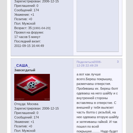
Зарегистрирован
: 2006-12-15
Приглашений:
0
Сообщений:
174
Уважение:
+1
Позитив:
+0
Пол:
Мужской
Возраст:
35
[1991-04-20]
Провел на форуме:
17 часов 5 минут
Последний визит:
2011-09-15 16:44:49
3
Поделиться
2006-
_САША_
12-28 22:49:29
Завсегдатый
а вот как лучше
всего.Береш покрышку,
размечаеш отверстия.
Пробиваиш их. Береш болт
одеваеш на него шайбу и с
внутренней стороны
вставляеш в отверстие. С
Откуда:
Москва
внешней у тебя вылезет
Зарегистрирован
: 2006-12-15
часть болта с резьбой, на
Приглашений:
0
нее одеваеш вторую шайбу
Сообщений:
174
Уважение:
+1
и затягиваеш гайкой. И так
Позитив:
+0
пошел по всей
Пол:
Мужской
покрышке......... Надо будет