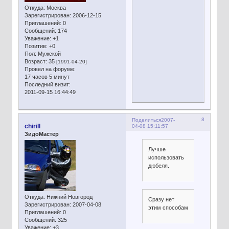
Откуда:
Москва
Зарегистрирован
: 2006-12-15
Приглашений:
0
Сообщений:
174
Уважение:
+1
Позитив:
+0
Пол:
Мужской
Возраст:
35
[1991-04-20]
Провел на форуме:
17 часов 5 минут
Последний визит:
2011-09-15 16:44:49
8
Поделиться
2007-
chirill
04-08 15:11:57
ЗидоМастер
Лучше
использовать
дюбеля.
Откуда:
Нижний Новгород
Сразу нет
Зарегистрирован
: 2007-04-08
этим способам
Приглашений:
0
Сообщений:
325
Уважение:
+3