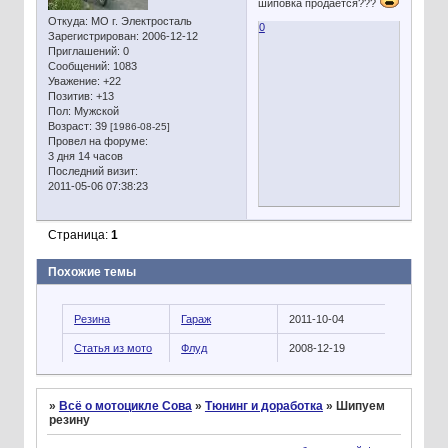
шиповка продаётся???
Откуда:
МО г. Электросталь
0
Зарегистрирован
: 2006-12-12
Приглашений:
0
Сообщений:
1083
Уважение:
+22
Позитив:
+13
Пол:
Мужской
Возраст:
39
[1986-08-25]
Провел на форуме:
3 дня 14 часов
Последний визит:
2011-05-06 07:38:23
Страница:
1
Похожие темы
Резина
Гараж
2011-10-04
Статья из мото
Флуд
2008-12-19
»
Всё о мотоцикле Сова
»
Тюнинг и доработка
»
Шипуем
резину