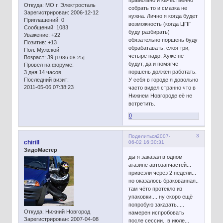
правельно и качественно
Откуда:
МО г. Электросталь
собрать то и смазка не
Зарегистрирован
: 2006-12-12
нужна. Лично я когда будет
Приглашений:
0
возможность (когда ЦПГ
Сообщений:
1083
буду разбирать)
Уважение:
+22
обязательно поршень буду
Позитив:
+13
обрабатавать, слоя три,
Пол:
Мужской
четыре надо. Хуже не
Возраст:
39
[1986-08-25]
будут, да и помягче
Провел на форуме:
поршень должен работать.
3 дня 14 часов
Последний визит:
У себя в городе я довольно
2011-05-06 07:38:23
часто видел странно что в
Нижнем Новгороде её не
встретить.
0
3
Поделиться
2007-
chirill
06-02 16:30:31
ЗидоМастер
ды я заказал в одном
агазине автозапчастей...
привезли через 2 недели...
но оказалось бракованная..
там чёто протекло из
упаковки.... ну скоро ещё
попробую заказать.....
Откуда:
Нижний Новгород
намерен испробовать
Зарегистрирован
: 2007-04-08
после сессии.. в июле...