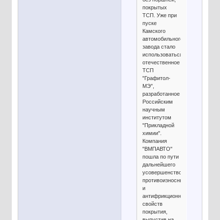
покрытых
ТСП. Уже при
пуске
Камского
автомобильного
завода стало
использоваться
отечественное
ТСП
"Графитол-
МЭ",
разработанное
Российским
научным
институтом
"Прикладной
химии".
Компания
"ВМПАВТО"
пошла по пути
дальнейшего
усовершенствования
противоизносных
и
антифрикционных
свойств
покрытия,
выпустив на