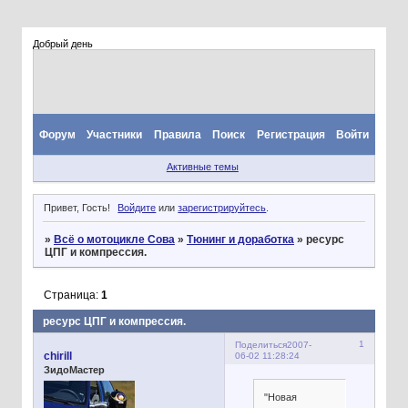
Добрый день
Форум
Участники
Правила
Поиск
Регистрация
Войти
Активные темы
Привет, Гость!
Войдите
или
зарегистрируйтесь
.
»
Всё о мотоцикле Сова
»
Тюнинг и доработка
»
ресурс
ЦПГ и компрессия.
Страница:
1
ресурс ЦПГ и компрессия.
1
Поделиться
2007-
chirill
06-02 11:28:24
ЗидоМастер
"Новая