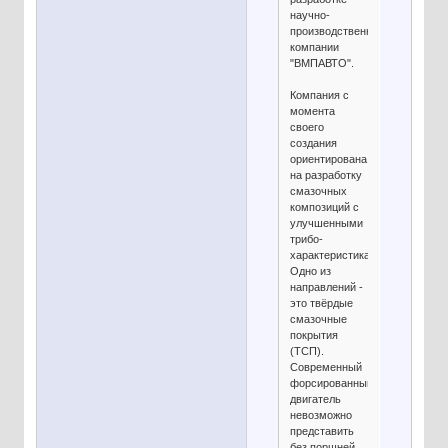
научно-
производственной
компании
"ВМПАВТО".
Компания с
момента
своего
создания
ориентирована
на разработку
смазочных
композиций с
улучшенными
трибо-
характеристиками.
Одно из
направлений -
это твёрдые
смазочные
покрытия
(ТСП).
Современный
форсированный
двигатель
невозможно
представить
без поршней,