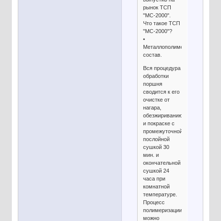
рынок ТСП
"МС-2000".
Что такое ТСП
"МС-2000"?
•
Металлополимерный
состав.
Вся процедура
обработки
поршня
сводится к его
очистке от
нагара,
обезжириванию
и покраске с
промежуточной
послойной
сушкой 30
мин. и
окончательной
сушкой 24
часа при
комнатной
температуре.
Процесс
полимеризации
можно