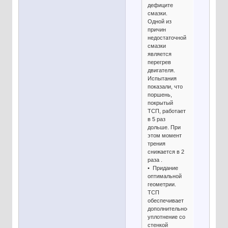
дефиците
смазки.
Одной из
причин
недостаточной
смазки
является
перегрев
двигателя.
Испытания
показали, что
поршень,
покрытый
ТСП, работает
в 5 раз
дольше. При
этом момент
трения
снижается в 2
раза .
• Придание
оптимальной
геометрии.
ТСП
обеспечивает
дополнительное
уплотнение со
стенкой