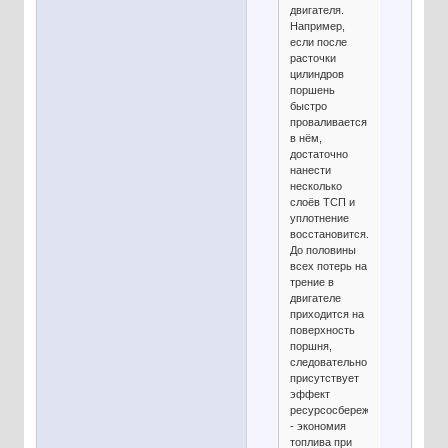
двигателя.
Например,
если после
расточки
цилиндров
поршень
быстро
проваливается
в нём,
достаточно
нанести
несколько
слоёв ТСП и
уплотнение
восстановится.
До половины
всех потерь на
трение в
двигателе
приходится на
поверхность
поршня,
следовательно,
присутствует
эффект
ресурсосбережения
- экономия
топлива при