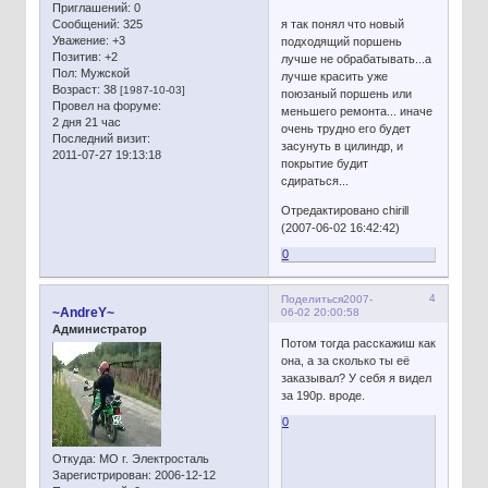
Приглашений:
0
Сообщений:
325
я так понял что новый
Уважение:
+3
подходящий поршень
Позитив:
+2
лучше не обрабатывать...а
Пол:
Мужской
лучше красить уже
Возраст:
38
[1987-10-03]
поюзаный поршень или
Провел на форуме:
меньшего ремонта... иначе
2 дня 21 час
очень трудно его будет
Последний визит:
засунуть в цилиндр, и
2011-07-27 19:13:18
покрытие будит
сдираться...
Отредактировано chirill
(2007-06-02 16:42:42)
0
4
Поделиться
2007-
~AndreY~
06-02 20:00:58
Администратор
Потом тогда расскажиш как
она, а за сколько ты её
заказывал? У себя я видел
за 190р. вроде.
0
Откуда:
МО г. Электросталь
Зарегистрирован
: 2006-12-12