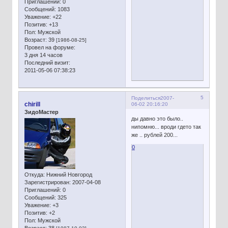
Приглашений:
0
Сообщений:
1083
Уважение:
+22
Позитив:
+13
Пол:
Мужской
Возраст:
39
[1986-08-25]
Провел на форуме:
3 дня 14 часов
Последний визит:
2011-05-06 07:38:23
5
Поделиться
2007-
chirill
06-02 20:16:20
ЗидоМастер
ды давно это было..
нипомню... вроди гдето так
же .. рублей 200...
0
Откуда:
Нижний Новгород
Зарегистрирован
: 2007-04-08
Приглашений:
0
Сообщений:
325
Уважение:
+3
Позитив:
+2
Пол:
Мужской