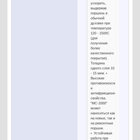
ускорить,
выдержав
поршень в
обычной
духовке при
температуре
120 - 1500С
(для
получения
более
качественного
покрытия).
Толщина
одного слоя 10
- 15 мкм. •
Высокие
противоизносные
и
антифрикционные
свойства.
"МС-2000"
может
наноситься как
на новые, так и
на ремонтные
поршни.
• Устойчивая
работа при