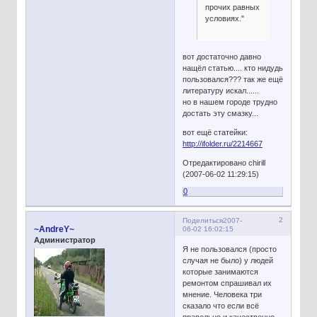
прочих равных
условиях."
вот достаточно давно
нащёл статью.... кто нидудь
пользовался??? так же ещё
литературу искал......
но в нашем городе трудно
достать эту смазку...
вот ещё статейки:
http://ifolder.ru/2214667
Отредактировано chirill
(2007-06-02 11:29:15)
0
2
Поделиться
2007-
~AndreY~
06-02 16:02:15
Администратор
Я не пользовался (просто
случая не было) у людей
которые занимаются
ремонтом спрашивал их
мнение. Человека три
сказало что если всё