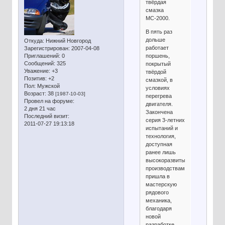
твёрдая
смазка
МС-2000.
В пять раз
дольше
Откуда:
Нижний Новгород
работает
Зарегистрирован
: 2007-04-08
поршень,
Приглашений:
0
Сообщений:
325
покрытый
Уважение:
+3
твёрдой
Позитив:
+2
смазкой, в
Пол:
Мужской
условиях
Возраст:
38
[1987-10-03]
перегрева
Провел на форуме:
двигателя.
2 дня 21 час
Закончена
Последний визит:
серия 3-летних
2011-07-27 19:13:18
испытаний и
технология,
доступная
ранее лишь
высокоразвитым
производствам,
пришла в
мастерскую
рядового
механика,
благодаря
новой
разработке