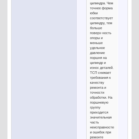
цилиндра. Чем
точнее форма
юбки
соответствует
цилиндру, тем
больше
поверх-ность
опоры и
меньше
удельное
давление
поршня на
цилиндр и
износ деталей.
ТСП снижает
требования к
качеству
ремонта и
точности
обработки. На
поршневую
группу
приходится
значительная
часть
неисправностей
и ошибок при
ремонте