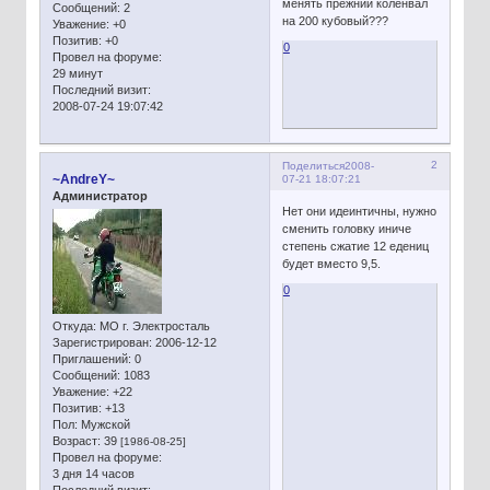
менять прежний коленвал
Сообщений:
2
на 200 кубовый???
Уважение:
+0
Позитив:
+0
0
Провел на форуме:
29 минут
Последний визит:
2008-07-24 19:07:42
2
Поделиться
2008-
~AndreY~
07-21 18:07:21
Администратор
Нет они идеинтичны, нужно
сменить головку иниче
степень сжатие 12 едениц
будет вместо 9,5.
0
Откуда:
МО г. Электросталь
Зарегистрирован
: 2006-12-12
Приглашений:
0
Сообщений:
1083
Уважение:
+22
Позитив:
+13
Пол:
Мужской
Возраст:
39
[1986-08-25]
Провел на форуме:
3 дня 14 часов