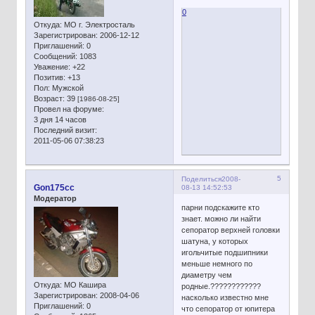
0
Откуда:
МО г. Электросталь
Зарегистрирован
: 2006-12-12
Приглашений:
0
Сообщений:
1083
Уважение:
+22
Позитив:
+13
Пол:
Мужской
Возраст:
39
[1986-08-25]
Провел на форуме:
3 дня 14 часов
Последний визит:
2011-05-06 07:38:23
5
Поделиться
2008-
Gon175cc
08-13 14:52:53
Модератор
парни подскажите кто
знает. можно ли найти
сепоратор верхней головки
шатуна, у которых
игольчитые подшипники
меньше немного по
диаметру чем
Откуда:
МО Кашира
родные.????????????
Зарегистрирован
: 2008-04-06
насколько известно мне
Приглашений:
0
что сепоратор от юпитера