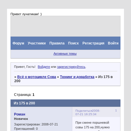
Привет лунатикам! :)
Форум
Участники
Правила
Поиск
Регистрация
Войти
Активные темы
Привет, Гость!
Войдите
или
зарегистрируйтесь
.
»
Всё о мотоцикле Сова
»
Тюнинг и доработка
»
Из 175 в
200
Страница:
1
Из 175 в 200
1
Поделиться
2008-
Роман
07-21 16:25:34
Новичок
При смене поршневой
Зарегистрирован
: 2008-07-21
совы 175 на 200,нужно
Приглашений:
0