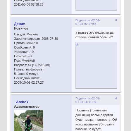
Последний визит:
2011-05-06 07:38:23
3
Поделиться
2008-
Денис
07-31 02:37:55
Новичок
а разьве это плохо, когда
Откуда:
Москва
степень сжатия больше?
Зарегистрирован
: 2008-07-30
Приглашений:
0
0
Сообщений:
9
Уважение:
+0
Позитив:
+0
Пол:
Мужской
Возраст:
44
[1982-06-30]
Провел на форуме:
5 часов 0 минут
Последний визит:
2008-10-09 02:27:27
4
Поделиться
2008-
~AndreY~
07-31 16:11:39
Администратор
Поршень (точнее его
донышко) больше грется
будет, может прогореть. Об
использование 76-го речи
вообще не будет.