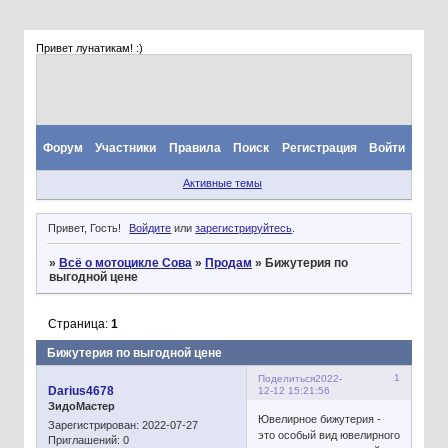
Привет лунатикам! :)
Форум
Участники
Правила
Поиск
Регистрация
Войти
Активные темы
Привет, Гость!
Войдите
или
зарегистрируйтесь
.
»
Всё о мотоцикле Сова
»
Продам
»
Бижутерия по
выгодной цене
Страница:
1
Бижутерия по выгодной цене
1
Поделиться
2022-
Darius4678
12-12 15:21:56
ЗидоМастер
Ювелирное бижутерия -
Зарегистрирован
: 2022-07-27
это особый вид ювелирного
Приглашений:
0