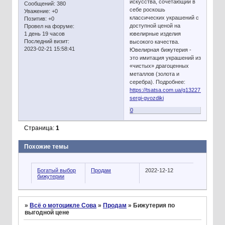
искусства, сочетающий в
Сообщений:
380
себе роскошь
Уважение:
+0
классических украшений с
Позитив:
+0
доступной ценой на
Провел на форуме:
1 день 19 часов
ювелирные изделия
Последний визит:
высокого качества.
2023-02-21 15:58:41
Ювелирная бижутерия -
это имитация украшений из
«чистых» драгоценных
металлов (золота и
серебра). Подробнее:
https://tsatsa.com.ua/g13227160-
sergi-gvozdiki
0
Страница:
1
Похожие темы
Богатый выбор
Продам
2022-12-12
бижутерии
»
Всё о мотоцикле Сова
»
Продам
»
Бижутерия по
выгодной цене