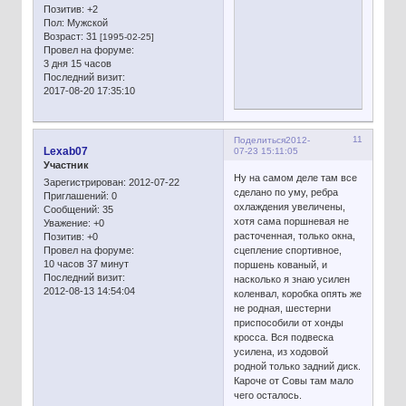
Позитив:
+2
Пол:
Мужской
Возраст:
31
[1995-02-25]
Провел на форуме:
3 дня 15 часов
Последний визит:
2017-08-20 17:35:10
11
Поделиться
2012-
Lexab07
07-23 15:11:05
Участник
Ну на самом деле там все
Зарегистрирован
: 2012-07-22
сделано по уму, ребра
Приглашений:
0
охлаждения увеличены,
Сообщений:
35
хотя сама поршневая не
Уважение:
+0
расточенная, только окна,
Позитив:
+0
сцепление спортивное,
Провел на форуме:
10 часов 37 минут
поршень кованый, и
Последний визит:
насколько я знаю усилен
2012-08-13 14:54:04
коленвал, коробка опять же
не родная, шестерни
приспособили от хонды
кросса. Вся подвеска
усилена, из ходовой
родной только задний диск.
Кароче от Совы там мало
чего осталось.