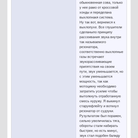
обыкновенная сова, только
у нее рамо от кроссовой
хонды и переделана
выхлопнакя система.
Ну так вот, вернемся к
выхлопухе. Все глушители
сделаныпо принципу
рассеивания звука внутри
так называемого
резонатора,
соответственно выхлопные
газы встречают
звукорассеивающие
припятствия на своем
пути, звук уменьшается, но
с этим уменьшается
мощность, так как
мотоцикну необходимо
затратить усилие чтобы
вытолкнуть отработанную
смесь нуружу. Я выкинул
старуюфлейту и воткнул
резонатор от судзуки.
Рузультатом был поражен,
сильно увеличилась тяга,
обороты стали набирать
быстрее, но есть минус,
звук стал подобен балиду