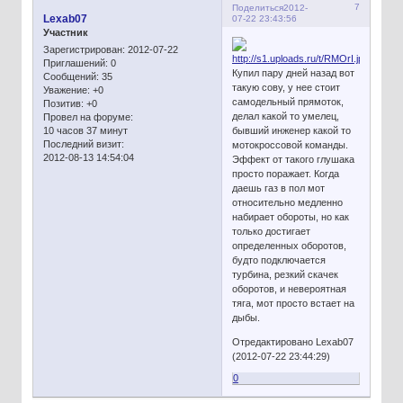
7
Поделиться
2012-
Lexab07
07-22 23:43:56
Участник
Зарегистрирован
: 2012-07-22
Приглашений:
0
Купил пару дней назад вот
Сообщений:
35
такую сову, у нее стоит
Уважение:
+0
самодельный прямоток,
Позитив:
+0
делал какой то умелец,
Провел на форуме:
10 часов 37 минут
бывший инженер какой то
Последний визит:
мотокроссовой команды.
2012-08-13 14:54:04
Эффект от такого глушака
просто поражает. Когда
даешь газ в пол мот
относительно медленно
набирает обороты, но как
только достигает
определенных оборотов,
будто подключается
турбина, резкий скачек
оборотов, и невероятная
тяга, мот просто встает на
дыбы.
Отредактировано Lexab07
(2012-07-22 23:44:29)
0