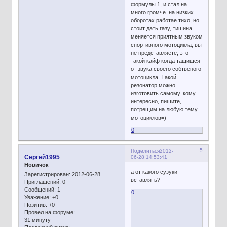
формулы 1, и стал на
много громче. на низких
оборотах работае тихо, но
стоит дать газу, тишина
меняется приятным звуком
спортивного мотоцикла, вы
не представляете, это
такой кайф когда тащишся
от звука своего собтвеного
мотоцикла. Такой
резонатор можно
изготовить самому. кому
интересно, пишите,
потрещим на любую тему
мотоциклов=)
0
5
Поделиться
2012-
Сергей1995
06-28 14:53:41
Новичок
а от какого сузуки
Зарегистрирован
: 2012-06-28
вставлять?
Приглашений:
0
Сообщений:
1
0
Уважение:
+0
Позитив:
+0
Провел на форуме:
31 минуту