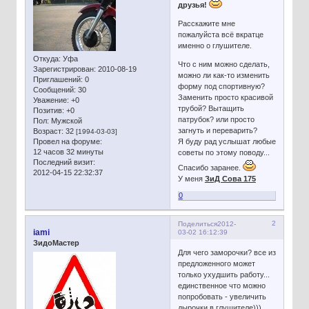
друзья!
Расскажите мне
пожалуйста всё вкратце
именно о глушителе.
Откуда:
Уфа
Что с ним можно сделать,
Зарегистрирован
: 2010-08-19
можно ли как-то изменить
Приглашений:
0
форму под спортивную?
Сообщений:
30
Заменить просто красивой
Уважение:
+0
трубой? Вытащить
Позитив:
+0
патрубок? или просто
Пол:
Мужской
загнуть и переварить?
Возраст:
32
[1994-03-03]
Провел на форуме:
Я буду рад услышат любые
12 часов 32 минуты
советы по этому поводу...
Последний визит:
Спасибо заранее.
2012-04-15 22:32:37
У меня
ЗиД Сова 175
0
2
Поделиться
2012-
iami
03-02 16:12:39
ЗидоМастер
Для чего заморочки? все из
предложенного может
только ухудшить работу...
единственное что можно
попробовать - увеличить
дырочки в глушителе)))