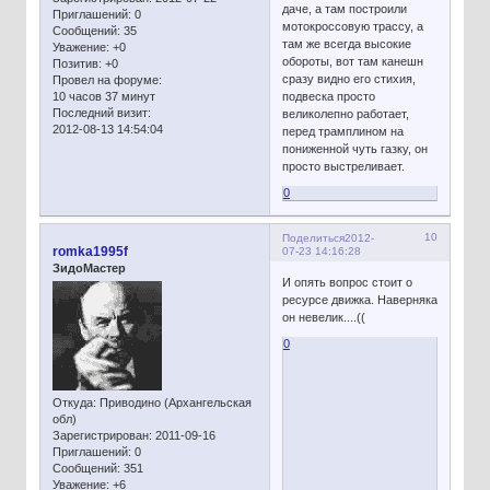
даче, а там построили
Приглашений:
0
мотокроссовую трассу, а
Сообщений:
35
там же всегда высокие
Уважение:
+0
обороты, вот там канешн
Позитив:
+0
сразу видно его стихия,
Провел на форуме:
10 часов 37 минут
подвеска просто
Последний визит:
великолепно работает,
2012-08-13 14:54:04
перед трамплином на
пониженной чуть газку, он
просто выстреливает.
0
10
Поделиться
2012-
romka1995f
07-23 14:16:28
ЗидоМастер
И опять вопрос стоит о
ресурсе движка. Наверняка
он невелик....((
0
Откуда:
Приводино (Архангельская
обл)
Зарегистрирован
: 2011-09-16
Приглашений:
0
Сообщений:
351
Уважение:
+6