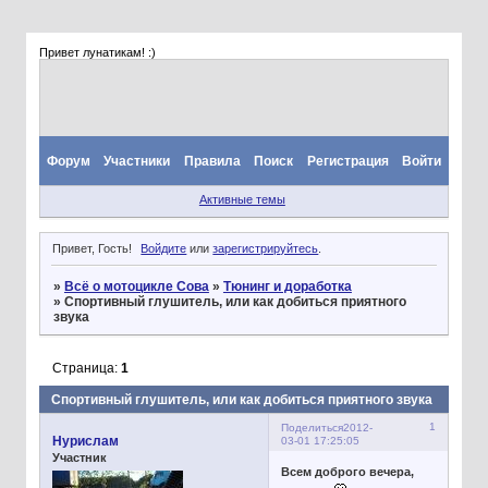
Привет лунатикам! :)
Форум
Участники
Правила
Поиск
Регистрация
Войти
Активные темы
Привет, Гость!
Войдите
или
зарегистрируйтесь
.
»
Всё о мотоцикле Сова
»
Тюнинг и доработка
»
Спортивный глушитель, или как добиться приятного
звука
Страница:
1
Спортивный глушитель, или как добиться приятного звука
1
Поделиться
2012-
Нурислам
03-01 17:25:05
Участник
Всем доброго вечера,