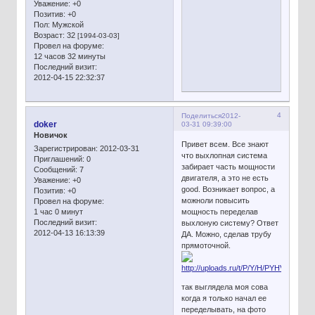
Уважение:
+0
Позитив:
+0
Пол:
Мужской
Возраст:
32
[1994-03-03]
Провел на форуме:
12 часов 32 минуты
Последний визит:
2012-04-15 22:32:37
4
Поделиться
2012-
doker
03-31 09:39:00
Новичок
Привет всем. Все знают
Зарегистрирован
: 2012-03-31
что выхлопная система
Приглашений:
0
забирает часть мощности
Сообщений:
7
двигателя, а это не есть
Уважение:
+0
good. Возникает вопрос, а
Позитив:
+0
можноли повысить
Провел на форуме:
1 час 0 минут
мощность переделав
Последний визит:
выхлоную систему? Ответ
2012-04-13 16:13:39
ДА. Можно, сделав трубу
прямоточной.
так выглядела моя сова
когда я только начал ее
переделывать, на фото