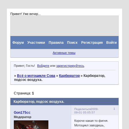
Привет! Уже вечер...
Форум
Участники
Правила
Поиск
Регистрация
Войти
Активные темы
Привет, Гость!
Войдите
или
зарегистрируйтесь
.
»
Всё о мотоцикле Сова
»
Карбюратор
»
Карбюратор,
подсос воздуха.
Страница:
1
Карбюратор, подсос воздуха.
1
Поделиться
2009-
Gon175cc
09-01 05:05:57
Модератор
Короче какая то фигня.
Мотоцикл заводишь,