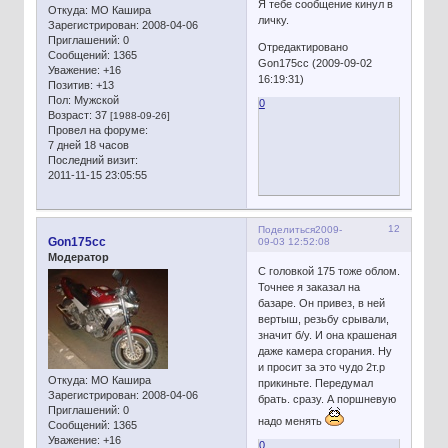
Я тебе сообщение кинул в
Откуда:
МО Кашира
личку.
Зарегистрирован
: 2008-04-06
Приглашений:
0
Отредактировано
Сообщений:
1365
Gon175cc (2009-09-02
Уважение:
+16
16:19:31)
Позитив:
+13
Пол:
Мужской
0
Возраст:
37
[1988-09-26]
Провел на форуме:
7 дней 18 часов
Последний визит:
2011-11-15 23:05:55
12
Поделиться
2009-
Gon175cc
09-03 12:52:08
Модератор
С головкой 175 тоже облом.
Точнее я заказал на
базаре. Он привез, в ней
вертыш, резьбу срывали,
значит б/у. И она крашеная
даже камера сгорания. Ну
и просит за это чудо 2т.р
Откуда:
МО Кашира
прикиньте. Передумал
Зарегистрирован
: 2008-04-06
брать. сразу. А поршневую
Приглашений:
0
надо менять
Сообщений:
1365
Уважение:
+16
0