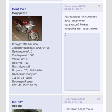
9
Поделиться
2009-
Gon175cc
09-01 21:28:15
Модератор
Как называется средство
восстановления
сальников? Может
попробовать такое залить
0
Откуда:
МО Кашира
Зарегистрирован
: 2008-04-06
Приглашений:
0
Сообщений:
1365
Уважение:
+16
Позитив:
+13
Пол:
Мужской
Возраст:
37
[1988-09-26]
Провел на форуме:
7 дней 18 часов
Последний визит:
2011-11-15 23:05:55
10
Поделиться
2009-
HARRY
09-02 07:37:52
Профи
Про такое средство не