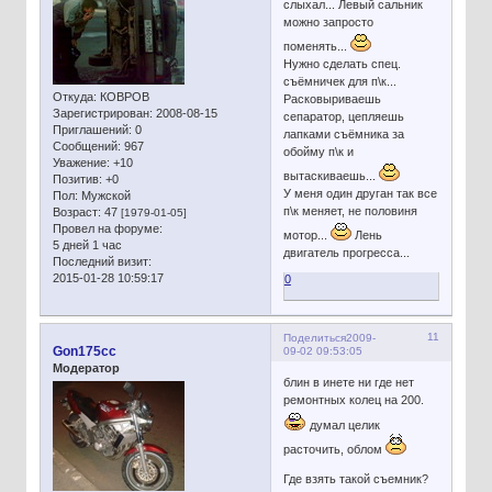
слыхал... Левый сальник
можно запросто
поменять...
Нужно сделать спец.
съёмничек для п\к...
Откуда:
КОВРОВ
Расковыриваешь
Зарегистрирован
: 2008-08-15
сепаратор, цепляешь
Приглашений:
0
лапками съёмника за
Сообщений:
967
обойму п\к и
Уважение:
+10
вытаскиваешь...
Позитив:
+0
У меня один друган так все
Пол:
Мужской
п\к меняет, не половиня
Возраст:
47
[1979-01-05]
Провел на форуме:
мотор...
Лень
5 дней 1 час
двигатель прогресса...
Последний визит:
2015-01-28 10:59:17
0
11
Поделиться
2009-
Gon175cc
09-02 09:53:05
Модератор
блин в инете ни где нет
ремонтных колец на 200.
думал целик
расточить, облом
Где взять такой съемник?