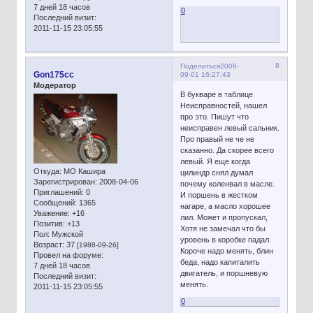
7 дней 18 часов
0
Последний визит:
2011-11-15 23:05:55
8
Поделиться
2009-
Gon175cc
09-01 16:27:43
Модератор
В букваре в таблице
Неисправностей, нашел
про это. Пишут что
неисправен левый сальник.
Про правый не че не
сказанно. Да скорее всего
левый. Я еще когда
Откуда:
МО Кашира
цилиндр снял думал
Зарегистрирован
: 2008-04-06
почему коленвал в масле.
Приглашений:
0
И поршень в жестком
Сообщений:
1365
нагаре, а масло хорошее
Уважение:
+16
лил. Может и пропускал,
Позитив:
+13
Хотя не замечал что бы
Пол:
Мужской
уровень в коробке падал.
Возраст:
37
[1988-09-26]
Короче надо менять, блин
Провел на форуме:
беда, надо капиталить
7 дней 18 часов
двигатель, и поршневую
Последний визит:
менять.
2011-11-15 23:05:55
0