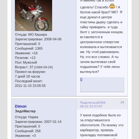
Я именно так и хотел
сделать! Спасибо
! А
болтик какой брал? М6? Я
еще думал в центре
пластины дырку сделать и
гайку приварить. и туда
болт с заточенным концом,
Откуда:
МО Кашира
вставляется в
Зарегистрирован
: 2008-04-06
центровочное отверстие
Приглашений:
0
коленвала и вытягивается
Сообщений:
1365
им. Ну чтоб равномерно.
Уважение:
+16
Ну это все сложно. А ты
Позитив:
+13
зачем вытягивал свой
Пол:
Мужской
подшипник? У тебя легко
Возраст:
37
[1988-09-26]
Провел на форуме:
вытянулся?
7 дней 18 часов
0
Последний визит:
2011-11-15 23:05:55
18
Поделиться
2009-
Dimon
09-10 22:57:07
ЗидоМастер
У меня подобное было из-
Откуда:
Нарва
за открутившегося
Зарегистрирован
: 2007-01-14
обоготителя. По-моему это
Приглашений:
0
карбюратор, проверь
Сообщений:
256
прокладку поплавковой
Уважение:
+3