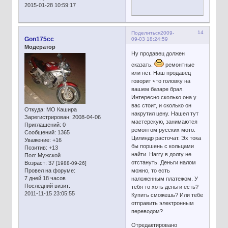
2015-01-28 10:59:17
14
Поделиться
2009-
Gon175cc
09-03 18:24:59
Модератор
Ну продавец должен
сказать.
ремонтные
или нет. Наш продавец
говорит что головку на
вашем базаре брал.
Интересно сколько она у
вас стоит, и сколько он
Откуда:
МО Кашира
накрутил цену. Нашел тут
Зарегистрирован
: 2008-04-06
мастерскую, занимаются
Приглашений:
0
ремонтом русских мото.
Сообщений:
1365
Цилиндр расточат. Эх тока
Уважение:
+16
бы поршень с кольцами
Позитив:
+13
найти. Hаrry в долгу не
Пол:
Мужской
отстануть. Деньги налом
Возраст:
37
[1988-09-26]
Провел на форуме:
можно, то есть
7 дней 18 часов
наложенным платежом. У
Последний визит:
тебя то хоть деньги есть?
2011-11-15 23:05:55
Купить сможешь? Или тебе
отправить электронным
переводом?
Отредактировано