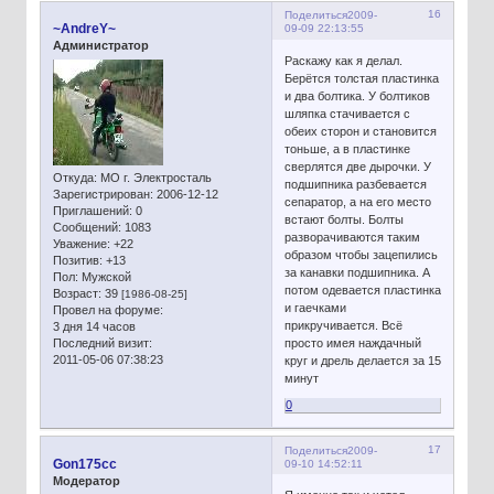
16
Поделиться
2009-
~AndreY~
09-09 22:13:55
Администратор
Раскажу как я делал.
Берётся толстая пластинка
и два болтика. У болтиков
шляпка стачивается с
обеих сторон и становится
тоньше, а в пластинке
сверлятся две дырочки. У
Откуда:
МО г. Электросталь
подшипника разбевается
Зарегистрирован
: 2006-12-12
сепаратор, а на его место
Приглашений:
0
встают болты. Болты
Сообщений:
1083
разворачиваются таким
Уважение:
+22
образом чтобы зацепились
Позитив:
+13
за канавки подшипника. А
Пол:
Мужской
потом одевается пластинка
Возраст:
39
[1986-08-25]
и гаечками
Провел на форуме:
прикручивается. Всё
3 дня 14 часов
Последний визит:
просто имея наждачный
2011-05-06 07:38:23
круг и дрель делается за 15
минут
0
17
Поделиться
2009-
Gon175cc
09-10 14:52:11
Модератор