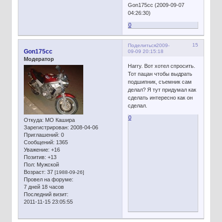
Gon175cc (2009-09-07
04:26:30)
0
15
Поделиться
2009-
Gon175cc
09-09 20:15:18
Модератор
Наrrу. Вот хотел спросить.
Тот пацан чтобы выдрать
подшипник, съемник сам
делал? Я тут придумал как
сделать интересно как он
сделал.
0
Откуда:
МО Кашира
Зарегистрирован
: 2008-04-06
Приглашений:
0
Сообщений:
1365
Уважение:
+16
Позитив:
+13
Пол:
Мужской
Возраст:
37
[1988-09-26]
Провел на форуме:
7 дней 18 часов
Последний визит:
2011-11-15 23:05:55