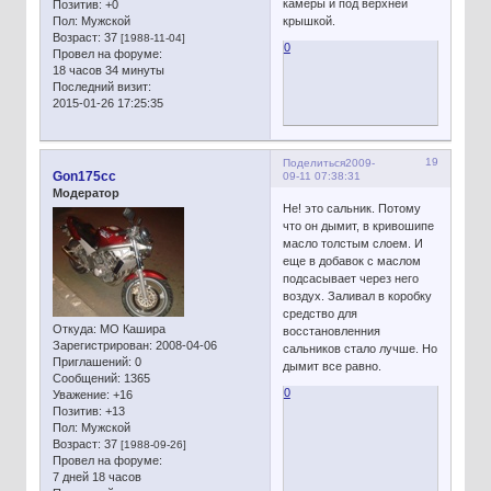
камеры и под верхней
Позитив:
+0
Пол:
Мужской
крышкой.
Возраст:
37
[1988-11-04]
0
Провел на форуме:
18 часов 34 минуты
Последний визит:
2015-01-26 17:25:35
19
Поделиться
2009-
Gon175cc
09-11 07:38:31
Модератор
Не! это сальник. Потому
что он дымит, в кривошипе
масло толстым слоем. И
еще в добавок с маслом
подсасывает через него
воздух. Заливал в коробку
средство для
Откуда:
МО Кашира
восстановленния
Зарегистрирован
: 2008-04-06
сальников стало лучше. Но
Приглашений:
0
дымит все равно.
Сообщений:
1365
0
Уважение:
+16
Позитив:
+13
Пол:
Мужской
Возраст:
37
[1988-09-26]
Провел на форуме:
7 дней 18 часов