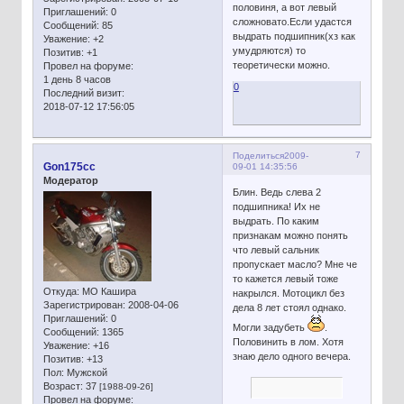
половиня, а вот левый
Приглашений:
0
сложновато.Если удастся
Сообщений:
85
выдрать подшипник(хз как
Уважение:
+2
умудряются) то
Позитив:
+1
теоретически можно.
Провел на форуме:
1 день 8 часов
0
Последний визит:
2018-07-12 17:56:05
7
Поделиться
2009-
Gon175cc
09-01 14:35:56
Модератор
Блин. Ведь слева 2
подшипника! Их не
выдрать. По каким
признакам можно понять
что левый сальник
пропускает масло? Мне че
то кажется левый тоже
Откуда:
МО Кашира
накрылся. Мотоцикл без
Зарегистрирован
: 2008-04-06
дела 8 лет стоял однако.
Приглашений:
0
Могли задубеть
.
Сообщений:
1365
Половинить в лом. Хотя
Уважение:
+16
знаю дело одного вечера.
Позитив:
+13
Пол:
Мужской
Возраст:
37
[1988-09-26]
Провел на форуме: