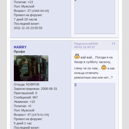
Позитив:
+13
Пол:
Мужской
Возраст:
37
[1988-09-26]
Провел на форуме:
7 дней 18 часов
Последний визит:
2011-11-15 23:05:55
13
Поделиться
2009-
HARRY
09-03 16:40:37
Профи
вай вай... Погоди я на
базар в субботу заскочу,
гляну че по чем...
а как
кольца отличить
ремонтные они или нет...?
Откуда:
КОВРОВ
0
Зарегистрирован
: 2008-08-15
Приглашений:
0
Сообщений:
967
Уважение:
+10
Позитив:
+0
Пол:
Мужской
Возраст:
47
[1979-01-05]
Провел на форуме:
5 дней 1 час
Последний визит: