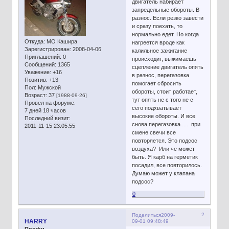
двигатель набирает
запредельные обороты. В
разнос. Если резко завести
и сразу поехать, то
нормально едет. Но когда
Откуда:
МО Кашира
нагреется вроде как
Зарегистрирован
: 2008-04-06
калильное зажигание
Приглашений:
0
происходит, выжимаешь
Сообщений:
1365
сцепление двигатель опять
Уважение:
+16
в разнос, перегазовка
Позитив:
+13
помогает сбросить
Пол:
Мужской
обороты, стоит работает,
Возраст:
37
[1988-09-26]
тут опять не с того не с
Провел на форуме:
сего подхватывает
7 дней 18 часов
высокие обороты. И все
Последний визит:
снова перегазовка..... при
2011-11-15 23:05:55
смене свечи все
повторяется. Это подсос
воздуха? Или че может
быть. Я карб на герметик
посадил, все повторилось.
Думаю может у клапана
подсос?
0
2
Поделиться
2009-
HARRY
09-01 09:48:49