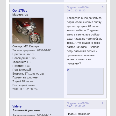
5
Поделиться
2009-
Gon175cc
09-01 12:36:30
Модератор
Такое уже было до запила
поршневой, сменил свечу
доехал до дачи 40 ни чего
такого небыло! Я думал
дело в свече, все собрал
ехал назад не чего небыло
тоже. А тут недавно тоже
Откуда:
МО Кашира
самое началось. Вопрос
Зарегистрирован
: 2008-04-06
ведь сальники левый и
Приглашений:
0
правый на коленвале
Сообщений:
1365
можно сменить не
Уважение:
+16
половиня?
Позитив:
+13
Пол:
Мужской
0
Возраст:
37
[1988-09-26]
Провел на форуме:
7 дней 18 часов
Последний визит:
2011-11-15 23:05:55
6
Поделиться
2009-
Valery
09-01 12:41:43
Активный участник
Правый можно не
Зарегистрирован
: 2008-07-10