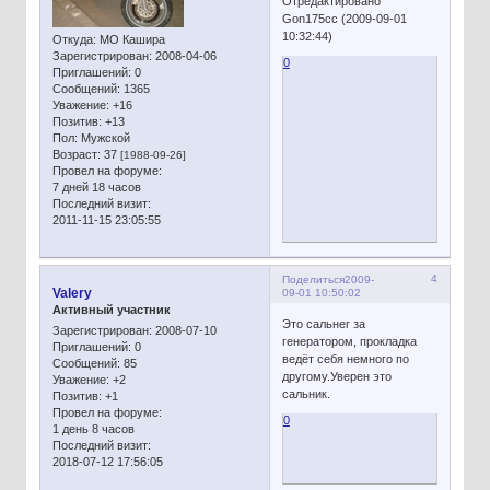
Отредактировано
Gon175cc (2009-09-01
10:32:44)
Откуда:
МО Кашира
Зарегистрирован
: 2008-04-06
0
Приглашений:
0
Сообщений:
1365
Уважение:
+16
Позитив:
+13
Пол:
Мужской
Возраст:
37
[1988-09-26]
Провел на форуме:
7 дней 18 часов
Последний визит:
2011-11-15 23:05:55
4
Поделиться
2009-
Valery
09-01 10:50:02
Активный участник
Это сальнег за
Зарегистрирован
: 2008-07-10
генератором, прокладка
Приглашений:
0
ведёт себя немного по
Сообщений:
85
другому.Уверен это
Уважение:
+2
сальник.
Позитив:
+1
Провел на форуме:
0
1 день 8 часов
Последний визит:
2018-07-12 17:56:05