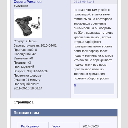
Серега Романов
05-13 09:41:43
Участник
не знаю что там у тебя с
прокладкой, у меня таже
фигня была на светофоре
тормозишь сцепление
выжимаешь а он обороты
до Жо... поднимает стоишь
краснеешь за моц, потом
Откуда:
г.Пермь
открыл карб (jikov)
Зарегистрирован
: 2010-04-01
проверил на каком уровне
Приглашений:
0
поплывок перекрывает
Сообщений:
42
подачу топлива, оказалось
Уважение:
+0
что почти не перекрывает,
Позитив:
+3
поджал его и все норм,
Пол:
Мужской
просто карб излишки
Возраст:
38
[1988-03-29]
топлива в двиган лил
Провел на форуме:
поэтому обороты росли.
9 часов 21 минуту
Последний визит:
0
2011-09-10 18:06:14
Страница:
1
Похожие темы
Карбюратор
Гараж
2014-05-28