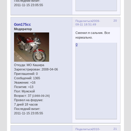
Последний визит:
2011-11-15 23:05:55
20
Поделиться
2009-
Gon175cc
09-11 18:51:49
Модератор
Сменил я сальник. Все
нормально.
0
Откуда:
МО Кашира
Зарегистрирован
: 2008-04-06
Приглашений:
0
Сообщений:
1365
Уважение:
+16
Позитив:
+13
Пол:
Мужской
Возраст:
37
[1988-09-26]
Провел на форуме:
7 дней 18 часов
Последний визит:
2011-11-15 23:05:55
21
Поделиться
2010-