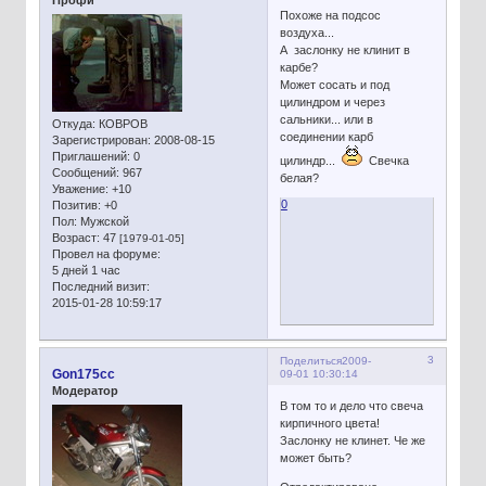
Профи
Похоже на подсос
воздуха...
А заслонку не клинит в
карбе?
Может сосать и под
цилиндром и через
сальники... или в
Откуда:
КОВРОВ
соединении карб
Зарегистрирован
: 2008-08-15
Приглашений:
0
цилиндр...
Свечка
Сообщений:
967
белая?
Уважение:
+10
0
Позитив:
+0
Пол:
Мужской
Возраст:
47
[1979-01-05]
Провел на форуме:
5 дней 1 час
Последний визит:
2015-01-28 10:59:17
3
Поделиться
2009-
Gon175cc
09-01 10:30:14
Модератор
В том то и дело что свеча
кирпичного цвета!
Заслонку не клинет. Че же
может быть?