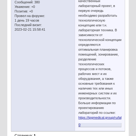
качественный
Сообщений:
380
лабораторный проект, в
Уважение:
+0
первую очередь
Позитив:
+0
необходимо разработать
Провел на форуме:
1 день 19 часов
технологическую
Последний визит:
концепцию или т.н.
2023-02-21 15:58:41
лабораторная техника. В
зависимости от
технологической концепции
определяются
оптимальная планировка
помещений, зонирование,
разделение
технологических
процессов и потоков,
рабочих мест и их
оборудования, а также
основные требования к
наличию тех или иных
инженерных систем и их
производительности.
Больше информации по
проектированию
лабораторий по ссылке:
https://tpgmedical.group/ru/laboratorii/
0
Страница:
1